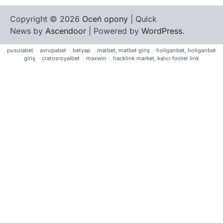
Copyright © 2026
Oceń opony
| Quick
News by
Ascendoor
| Powered by
WordPress
.
pusulabet
·
avrupabet
·
betyap
·
matbet, matbet giriş
·
holiganbet, holiganbet
giriş
·
cratosroyalbet
·
maxwin
·
hacklink market, kalıcı footer link