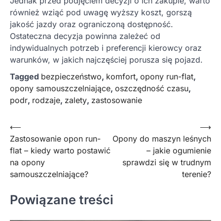
Jednak przed podjęciem decyzji o ich zakupie, warto
również wziąć pod uwagę wyższy koszt, gorszą
jakość jazdy oraz ograniczoną dostępność.
Ostateczna decyzja powinna zależeć od
indywidualnych potrzeb i preferencji kierowcy oraz
warunków, w jakich najczęściej porusza się pojazd.
Tagged
bezpieczeństwo
,
komfort
,
opony run-flat
,
opony samouszczelniające
,
oszczędność czasu
,
podr
,
rodzaje
,
zalety
,
zastosowanie
Nawigacja
⟵
⟶
Zastosowanie opon run-
Opony do maszyn leśnych
wpisu
flat – kiedy warto postawić
– jakie ogumienie
na opony
sprawdzi się w trudnym
samouszczelniające?
terenie?
Powiązane treści