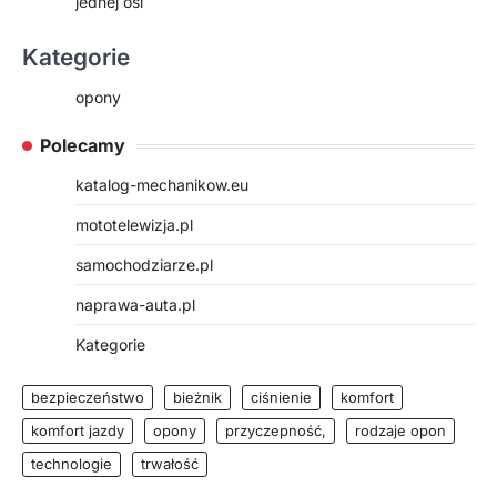
jednej osi
Kategorie
opony
Polecamy
katalog-mechanikow.eu
mototelewizja.pl
samochodziarze.pl
naprawa-auta.pl
Kategorie
bezpieczeństwo
bieżnik
ciśnienie
komfort
komfort jazdy
opony
przyczepność,
rodzaje opon
technologie
trwałość