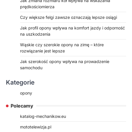
Jak zmiana rozmiaru kół wpływa na wskazania
prędkościomierza
Czy większe felgi zawsze oznaczają lepsze osiągi
Jak profil opony wpływa na komfort jazdy i odporność
na uszkodzenia
Wąskie czy szerokie opony na zimę – które
rozwiązanie jest lepsze
Jak szerokość opony wpływa na prowadzenie
samochodu
Kategorie
opony
Polecamy
katalog-mechanikow.eu
mototelewizja.pl