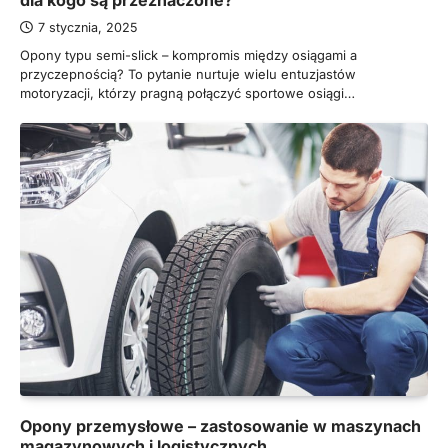
dla kogo są przeznaczone?
7 stycznia, 2025
Opony typu semi-slick – kompromis między osiągami a
przyczepnością? To pytanie nurtuje wielu entuzjastów
motoryzacji, którzy pragną połączyć sportowe osiągi…
Opony przemysłowe – zastosowanie w maszynach
magazynowych i logistycznych