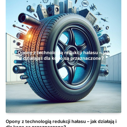
Opony z technologią redukcji hałasu – jak działają i