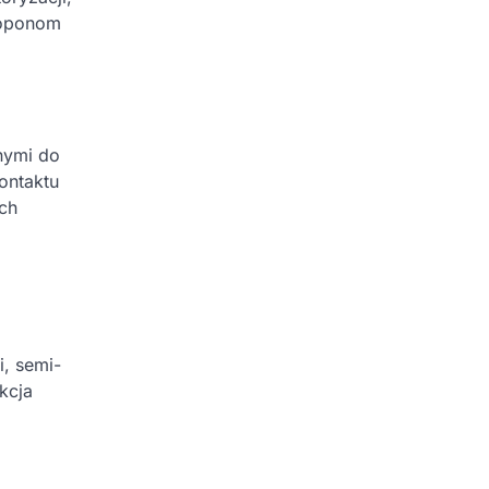
j oponom
nymi do
ontaktu
ych
, semi-
kcja