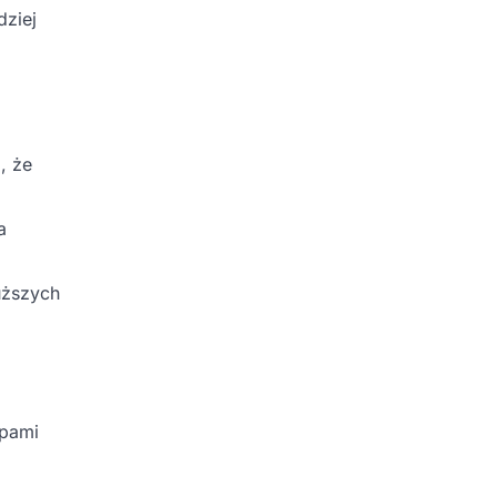
dziej
, że
a
uższych
ypami