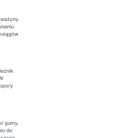
noważony
wnaniu
 osiągów
ieżnik
 W
 opory
ki gumy,
niu do
iczoną