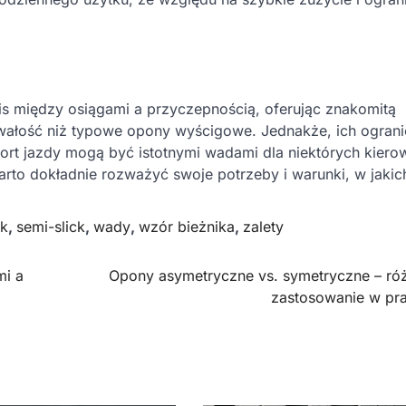
is między osiągami a przyczepnością, oferując znakomitą
rwałość niż typowe opony wyścigowe. Jednakże, ich ogran
ort jazdy mogą być istotnymi wadami dla niektórych kier
arto dokładnie rozważyć swoje potrzeby i warunki, w jaki
ck
,
semi-slick
,
wady
,
wzór bieżnika
,
zalety
mi a
Opony asymetryczne vs. symetryczne – róż
zastosowanie w pr