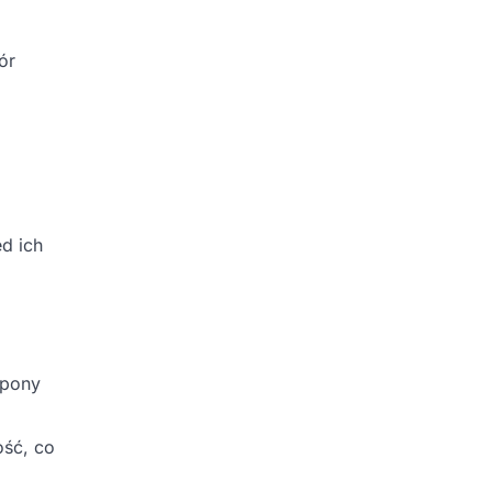
ór
,
d ich
opony
ość, co