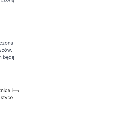
iczona
owców.
ch będą
nice i
⟶
aktyce