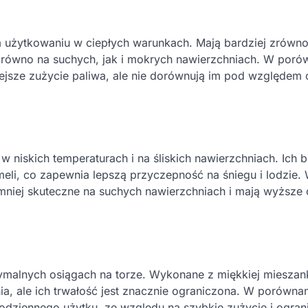
m użytkowaniu w ciepłych warunkach. Mają bardziej zrów
arówno na suchych, jak i mokrych nawierzchniach. W poró
niejsze zużycie paliwa, ale nie dorównują im pod względem
niskich temperaturach i na śliskich nawierzchniach. Ich b
ameli, co zapewnia lepszą przyczepność na śniegu i lodzie.
mniej skuteczne na suchych nawierzchniach i mają wyższe
malnych osiągach na torze. Wykonane z miękkiej mieszan
a, ale ich trwałość jest znacznie ograniczona. W porówna
odziennego użytku, ze względu na szybkie zużycie i ogran