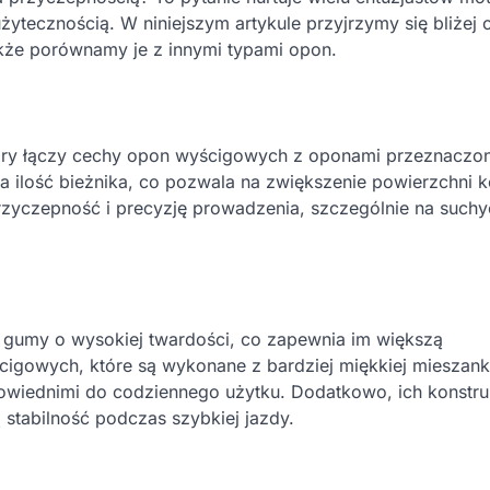
żytecznością. W niniejszym artykule przyjrzymy się bliże
także porównamy je z innymi typami opon.
który łączy cechy opon wyścigowych z oponami przeznaczo
a ilość bieżnika, co pozwala na zwiększenie powierzchni k
przyczepność i precyzję prowadzenia, szczególnie na such
 gumy o wysokiej twardości, co zapewnia im większą
gowych, które są wykonane z bardziej miękkiej mieszanki
odpowiednimi do codziennego użytku. Dodatkowo, ich konstru
stabilność podczas szybkiej jazdy.