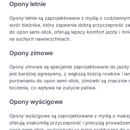
Opony letnie
Opony letnie są zaprojektowane z myślą o codzienny
wzór bieżnika, który zapewnia dobrą przyczepność z
do opon semi-slick, oferują lepszy komfort jazdy i m
na suchych nawierzchniach.
Opony zimowe
Opony zimowe są specjalnie zaprojektowane do jazdy w 
jest bardziej agresywny, z większą ilością rowków i l
porównaniu do opon semi-slick, zimówki są znacznie 
toczenia, co wpływa na zużycie paliwa.
Opony wyścigowe
Opony wyścigowe są zaprojektowane z myślą o maksy
oferują znakomitą przyczepność i precyzję prowadzeni
opon semi-slick, wyścigówki są mniej praktyczne do c