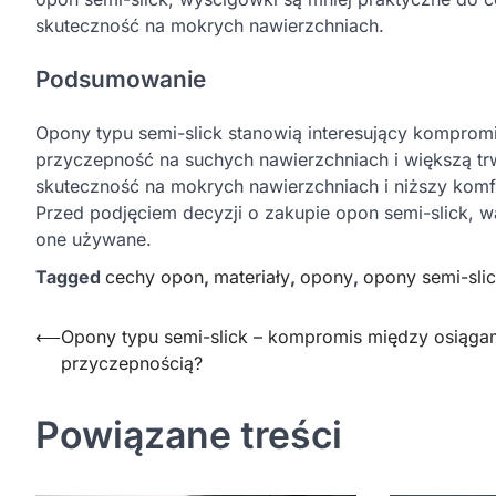
skuteczność na mokrych nawierzchniach.
Podsumowanie
Opony typu semi-slick stanowią interesujący komprom
przyczepność na suchych nawierzchniach i większą t
skuteczność na mokrych nawierzchniach i niższy komf
Przed podjęciem decyzji o zakupie opon semi-slick, w
one używane.
Tagged
cechy opon
,
materiały
,
opony
,
opony semi-sli
Nawigacja
⟵
Opony typu semi-slick – kompromis między osiąga
przyczepnością?
wpisu
Powiązane treści