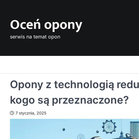
Skip
to
Oceń opony
content
serwis na temat opon
Opony z technologią redukc
kogo są przeznaczone?
7 stycznia, 2025