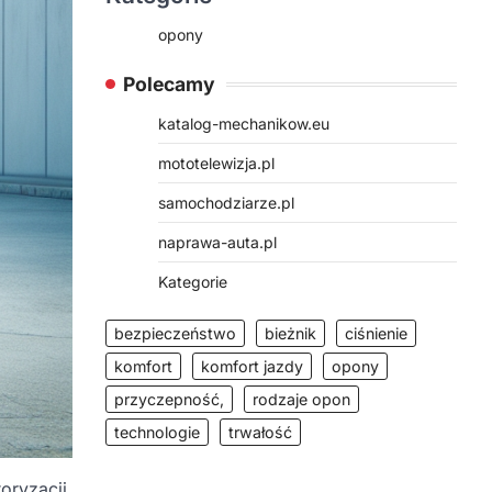
opony
Polecamy
katalog-mechanikow.eu
mototelewizja.pl
samochodziarze.pl
naprawa-auta.pl
Kategorie
bezpieczeństwo
bieżnik
ciśnienie
komfort
komfort jazdy
opony
przyczepność,
rodzaje opon
technologie
trwałość
oryzacji,