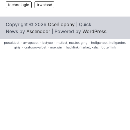
technologie
trwałość
Copyright © 2026
Oceń opony
| Quick
News by
Ascendoor
| Powered by
WordPress
.
pusulabet
·
avrupabet
·
betyap
·
matbet, matbet giriş
·
holiganbet, holiganbet
giriş
·
cratosroyalbet
·
maxwin
·
hacklink market, kalıcı footer link