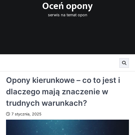
Oceń opony
Skip
to
serwis na temat opon
content
Opony kierunkowe – co to jest i
dlaczego mają znaczenie w
trudnych warunkach?
7 stycznia, 2025