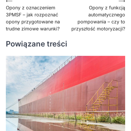
Nawigacja
⟵
⟶
Opony z oznaczeniem
Opony z funkcją
wpisu
3PMSF – jak rozpoznać
automatycznego
opony przygotowane na
pompowania – czy to
trudne zimowe warunki?
przyszłość motoryzacji?
Powiązane treści