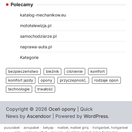
Polecamy
katalog-mechanikow.eu
mototelewizja.pl
samochodziarze.pl
naprawa-auta.pl
Kategorie
bezpieczeństwo
bieżnik
ciśnienie
komfort
komfort jazdy
opony
przyczepność,
rodzaje opon
technologie
trwałość
Copyright © 2026
Oceń opony
| Quick
News by
Ascendoor
| Powered by
WordPress
.
pusulabet
·
avrupabet
·
betyap
·
matbet, matbet giriş
·
holiganbet, holiganbet