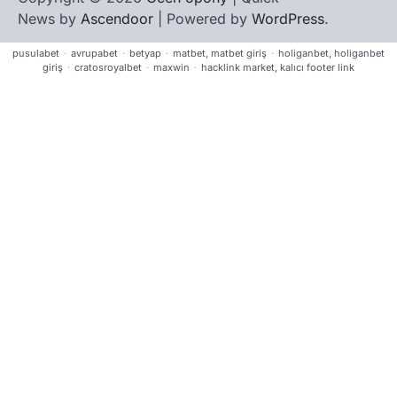
News by
Ascendoor
| Powered by
WordPress
.
pusulabet
·
avrupabet
·
betyap
·
matbet, matbet giriş
·
holiganbet, holiganbet
giriş
·
cratosroyalbet
·
maxwin
·
hacklink market, kalıcı footer link