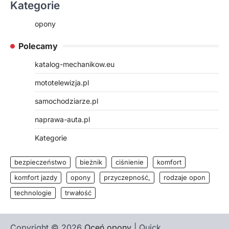
Kategorie
opony
Polecamy
katalog-mechanikow.eu
mototelewizja.pl
samochodziarze.pl
naprawa-auta.pl
Kategorie
bezpieczeństwo
bieżnik
ciśnienie
komfort
komfort jazdy
opony
przyczepność,
rodzaje opon
technologie
trwałość
Copyright © 2026
Oceń opony
| Quick