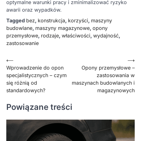
optymalne warunki pracy i zminimalizować ryzyko
awarii oraz wypadków.
Tagged
bez
,
konstrukcja
,
korzyści
,
maszyny
budowlane
,
maszyny magazynowe
,
opony
przemysłowe
,
rodzaje
,
właściwości
,
wydajność
,
zastosowanie
Nawigacja
⟵
⟶
Wprowadzenie do opon
Opony przemysłowe –
wpisu
specjalistycznych – czym
zastosowania w
się różnią od
maszynach budowlanych i
standardowych?
magazynowych
Powiązane treści