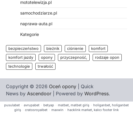
mototelewizja.pl
samochodziarze.pl
naprawa-auta.pl
Kategorie
bezpieczeństwo
bieżnik
ciśnienie
komfort
komfort jazdy
opony
przyczepność,
rodzaje opon
technologie
trwałość
Copyright © 2026
Oceń opony
| Quick
News by
Ascendoor
| Powered by
WordPress
.
pusulabet
·
avrupabet
·
betyap
·
matbet, matbet giriş
·
holiganbet, holiganbet
giriş
·
cratosroyalbet
·
maxwin
·
hacklink market, kalıcı footer link