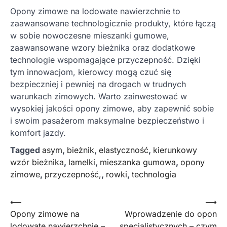
Opony zimowe na lodowate nawierzchnie to
zaawansowane technologicznie produkty, które łączą
w sobie nowoczesne mieszanki gumowe,
zaawansowane wzory bieżnika oraz dodatkowe
technologie wspomagające przyczepność. Dzięki
tym innowacjom, kierowcy mogą czuć się
bezpieczniej i pewniej na drogach w trudnych
warunkach zimowych. Warto zainwestować w
wysokiej jakości opony zimowe, aby zapewnić sobie
i swoim pasażerom maksymalne bezpieczeństwo i
komfort jazdy.
Tagged
asym
,
bieżnik
,
elastyczność
,
kierunkowy
wzór bieżnika
,
lamelki
,
mieszanka gumowa
,
opony
zimowe
,
przyczepność,
,
rowki
,
technologia
Nawigacja
⟵
⟶
Opony zimowe na
Wprowadzenie do opon
wpisu
lodowate nawierzchnie –
specjalistycznych – czym