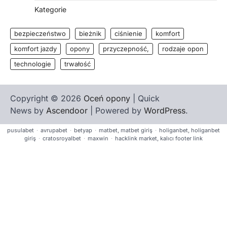
Kategorie
bezpieczeństwo
bieżnik
ciśnienie
komfort
komfort jazdy
opony
przyczepność,
rodzaje opon
technologie
trwałość
Copyright © 2026
Oceń opony
| Quick
News by
Ascendoor
| Powered by
WordPress
.
pusulabet
·
avrupabet
·
betyap
·
matbet, matbet giriş
·
holiganbet, holiganbet
giriş
·
cratosroyalbet
·
maxwin
·
hacklink market, kalıcı footer link