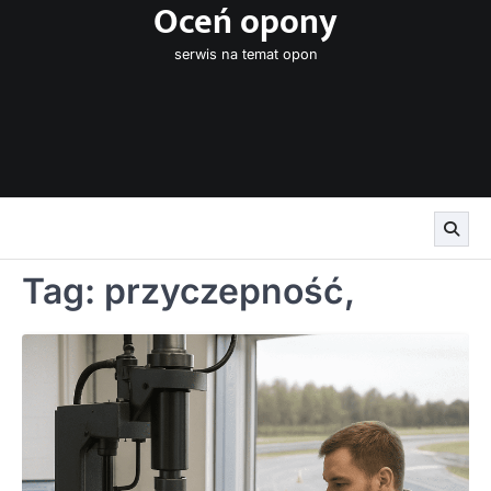
Oceń opony
Skip
to
serwis na temat opon
content
Tag:
przyczepność,