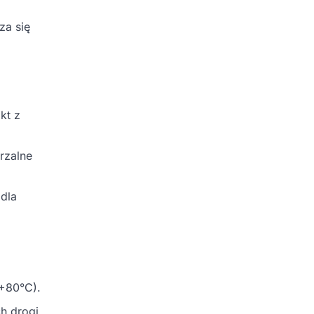
za się
kt z
rzalne
 dla
 +80°C).
h drogi.