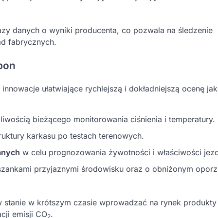
 bazy danych o wyniki producenta, co pozwala na śledzenie
d fabrycznych.
pon
 innowacje ułatwiające rychlejszą i dokładniejszą ocenę ja
ością bieżącego monitorowania ciśnienia i temperatury.
ruktury karkasu po testach terenowych.
anych
w celu prognozowania żywotności i właściwości jez
eszankami przyjaznymi środowisku oraz o obniżonym oporz
 stanie w krótszym czasie wprowadzać na rynek produkty
cji emisji CO
.
2