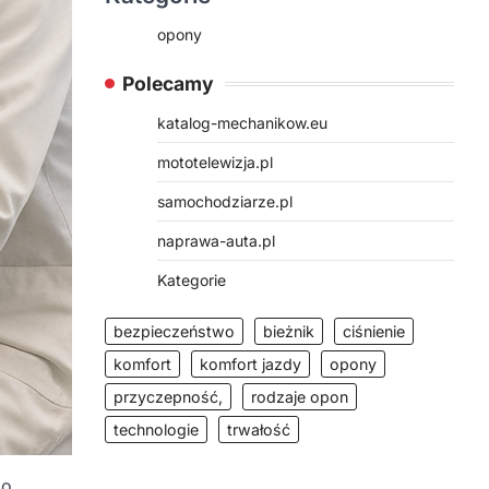
opony
Polecamy
katalog-mechanikow.eu
mototelewizja.pl
samochodziarze.pl
naprawa-auta.pl
Kategorie
bezpieczeństwo
bieżnik
ciśnienie
komfort
komfort jazdy
opony
przyczepność,
rodzaje opon
technologie
trwałość
go