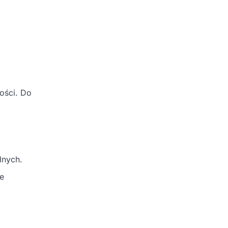
kości. Do
dnych.
e