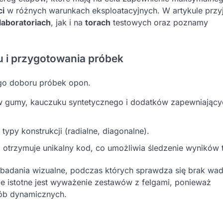
ci
w różnych warunkach eksploatacyjnych. W artykule przy
laboratoriach
, jak i na
torach
testowych oraz poznamy
u i przygotowania próbek
go doboru próbek opon.
ów gumy, kauczuku syntetycznego i dodatków zapewniający
 typy konstrukcji (radialne, diagonalne).
otrzymuje unikalny kod, co umożliwia śledzenie wyników 
badania wizualne, podczas których sprawdza się brak wa
e istotne jest wyważenie zestawów z felgami, ponieważ
ób dynamicznych.