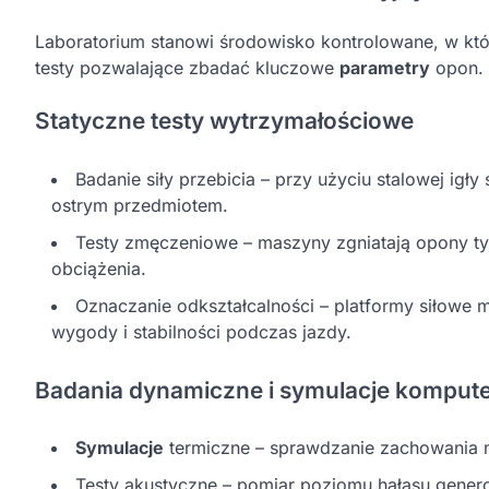
Laboratorium stanowi środowisko kontrolowane, w k
testy pozwalające zbadać kluczowe
parametry
opon.
Statyczne testy wytrzymałościowe
Badanie siły przebicia – przy użyciu stalowej igł
ostrym przedmiotem.
Testy zmęczeniowe – maszyny zgniatają opony tys
obciążenia.
Oznaczanie odkształcalności – platformy siłowe m
wygody i stabilności podczas jazdy.
Badania dynamiczne i symulacje komput
Symulacje
termiczne – sprawdzanie zachowania m
Testy akustyczne – pomiar poziomu hałasu genero