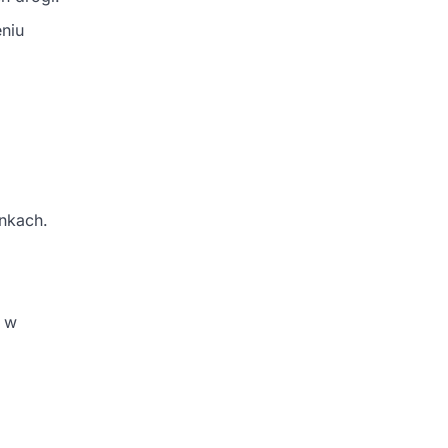
niu
nkach.
u w