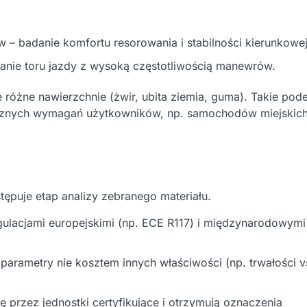
 – badanie komfortu resorowania i stabilności kierunkowej
ianie toru jazdy z wysoką częstotliwością manewrów.
różne nawierzchnie (żwir, ubita ziemia, guma). Takie pode
znych wymagań użytkowników, np. samochodów miejskich
tępuje etap analizy zebranego materiału.
ulacjami europejskimi (np. ECE R117) i międzynarodowymi
parametry nie kosztem innych właściwości (np. trwałości v
przez jednostki certyfikujące i otrzymują oznaczenia