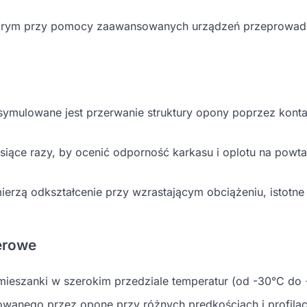
tórym przy pomocy zaawansowanych urządzeń przeprowad
y symulowane jest przerwanie struktury opony poprzez konta
iące razy, by ocenić odporność karkasu i oplotu na powta
ierzą odkształcenie przy wzrastającym obciążeniu, istotne
erowe
ieszanki w szerokim przedziale temperatur (od -30°C do
wanego przez oponę przy różnych prędkościach i profilac