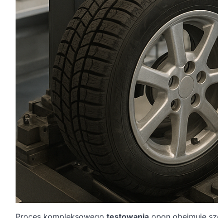
Proces kompleksowego
testowania
opon obejmuje sze