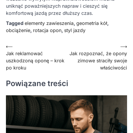
uniknąć poważniejszych napraw i cieszyć się
komfortową jazdą przez dłuższy czas.
Tagged
elementy zawieszenia
,
geometria kół
,
obciążenie
,
rotacja opon
,
styl jazdy
Nawigacja
⟵
⟶
Jak reklamować
Jak rozpoznać, że opony
wpisu
uszkodzoną oponę – krok
zimowe straciły swoje
po kroku
właściwości
Powiązane treści