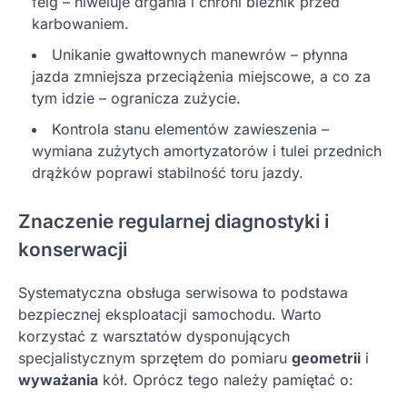
felg – niweluje drgania i chroni bieżnik przed
karbowaniem.
Unikanie gwałtownych manewrów – płynna
jazda zmniejsza przeciążenia miejscowe, a co za
tym idzie – ogranicza zużycie.
Kontrola stanu elementów zawieszenia –
wymiana zużytych amortyzatorów i tulei przednich
drążków poprawi stabilność toru jazdy.
Znaczenie regularnej diagnostyki i
konserwacji
Systematyczna obsługa serwisowa to podstawa
bezpiecznej eksploatacji samochodu. Warto
korzystać z warsztatów dysponujących
specjalistycznym sprzętem do pomiaru
geometrii
i
wyważania
kół. Oprócz tego należy pamiętać o: