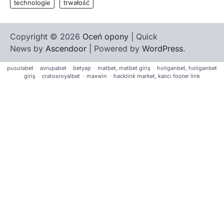
technologie
trwałość
Copyright © 2026
Oceń opony
| Quick
News by
Ascendoor
| Powered by
WordPress
.
pusulabet
·
avrupabet
·
betyap
·
matbet, matbet giriş
·
holiganbet, holiganbet
giriş
·
cratosroyalbet
·
maxwin
·
hacklink market, kalıcı footer link