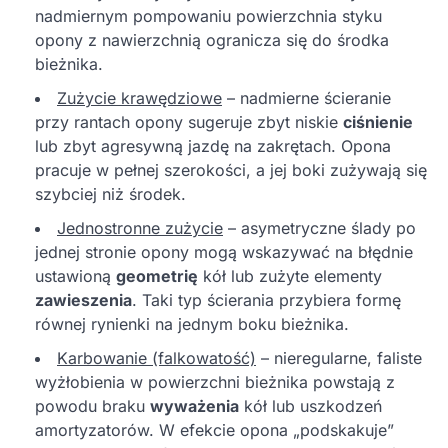
nadmiernym pompowaniu powierzchnia styku
opony z nawierzchnią ogranicza się do środka
bieżnika.
Zużycie krawędziowe
– nadmierne ścieranie
przy rantach opony sugeruje zbyt niskie
ciśnienie
lub zbyt agresywną jazdę na zakrętach. Opona
pracuje w pełnej szerokości, a jej boki zużywają się
szybciej niż środek.
Jednostronne zużycie
– asymetryczne ślady po
jednej stronie opony mogą wskazywać na błędnie
ustawioną
geometrię
kół lub zużyte elementy
zawieszenia
. Taki typ ścierania przybiera formę
równej rynienki na jednym boku bieżnika.
Karbowanie (falkowatość)
– nieregularne, faliste
wyżłobienia w powierzchni bieżnika powstają z
powodu braku
wyważenia
kół lub uszkodzeń
amortyzatorów. W efekcie opona „podskakuje”