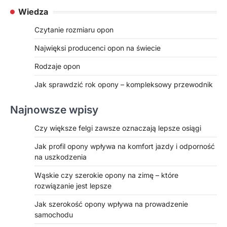
Wiedza
Czytanie rozmiaru opon
Najwięksi producenci opon na świecie
Rodzaje opon
Jak sprawdzić rok opony – kompleksowy przewodnik
Najnowsze wpisy
Czy większe felgi zawsze oznaczają lepsze osiągi
Jak profil opony wpływa na komfort jazdy i odporność
na uszkodzenia
Wąskie czy szerokie opony na zimę – które
rozwiązanie jest lepsze
Jak szerokość opony wpływa na prowadzenie
samochodu