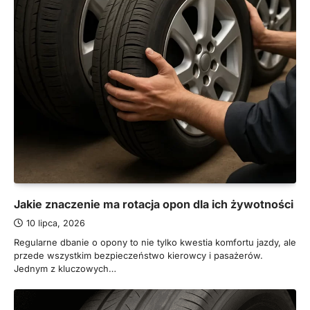
Jakie znaczenie ma rotacja opon dla ich żywotności
10 lipca, 2026
Regularne dbanie o opony to nie tylko kwestia komfortu jazdy, ale
przede wszystkim bezpieczeństwo kierowcy i pasażerów.
Jednym z kluczowych…