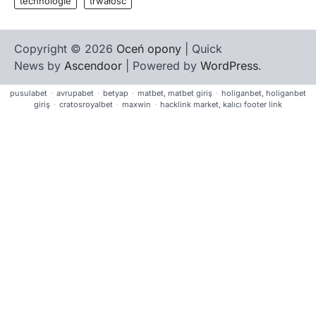
technologie
trwałość
Copyright © 2026
Oceń opony
| Quick
News by
Ascendoor
| Powered by
WordPress
.
pusulabet
·
avrupabet
·
betyap
·
matbet, matbet giriş
·
holiganbet, holiganbet
giriş
·
cratosroyalbet
·
maxwin
·
hacklink market, kalıcı footer link