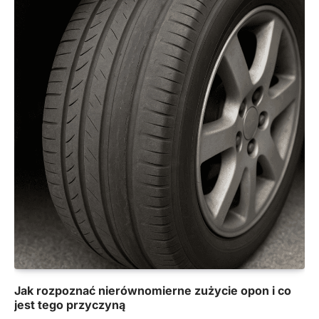
Jak rozpoznać nierównomierne zużycie opon i co
jest tego przyczyną