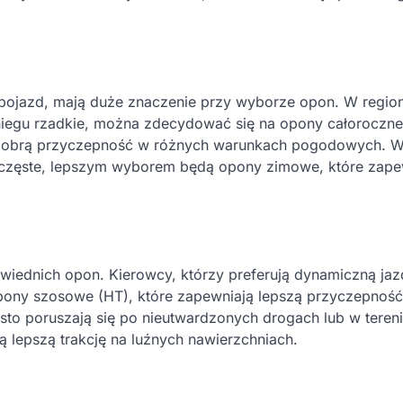
ę pojazd, mają duże znaczenie przy wyborze opon. W regio
śniegu rzadkie, można zdecydować się na opony całoroczn
ąc dobrą przyczepność w różnych warunkach pogodowych. 
 częste, lepszym wyborem będą opony zimowe, które zape
iednich opon. Kierowcy, którzy preferują dynamiczną ja
ony szosowe (HT), które zapewniają lepszą przyczepność
ęsto poruszają się po nieutwardzonych drogach lub w tereni
 lepszą trakcję na luźnych nawierzchniach.