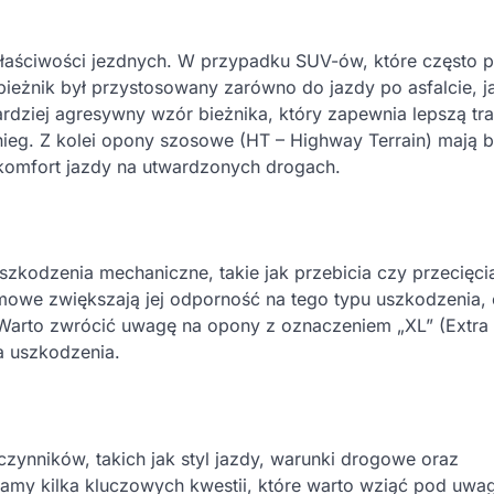
łaściwości jezdnych. W przypadku SUV-ów, które często p
bieżnik był przystosowany zarówno do jazdy po asfalcie, ja
bardziej agresywny wzór bieżnika, który zapewnia lepszą tra
śnieg. Z kolei opony szosowe (HT – Highway Terrain) mają b
 komfort jazdy na utwardzonych drogach.
kodzenia mechaniczne, takie jak przebicia czy przecięci
we zwiększają jej odporność na tego typu uszkodzenia, c
Warto zwrócić uwagę na opony z oznaczeniem „XL” (Extra
a uszkodzenia.
ynników, takich jak styl jazdy, warunki drogowe oraz
iamy kilka kluczowych kwestii, które warto wziąć pod uwa