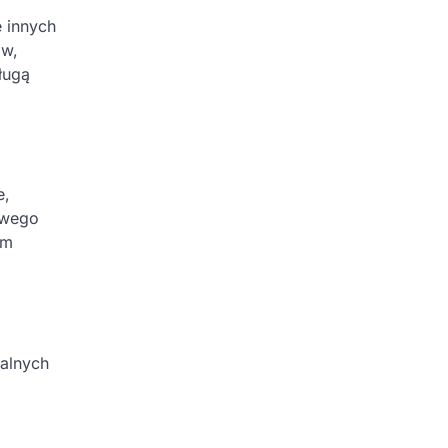
 innych
ów,
ługą
e,
owego
ym
alnych