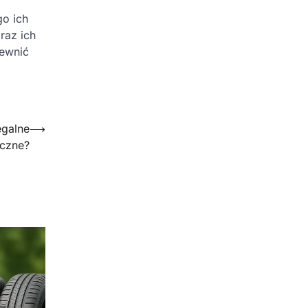
go ich
raz ich
ewnić
egalne
⟶
eczne?