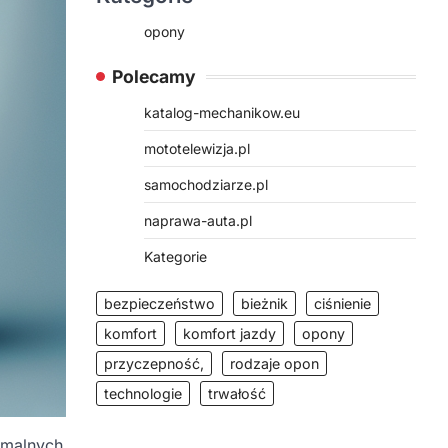
opony
Polecamy
katalog-mechanikow.eu
mototelewizja.pl
samochodziarze.pl
naprawa-auta.pl
Kategorie
bezpieczeństwo
bieżnik
ciśnienie
komfort
komfort jazdy
opony
przyczepność,
rodzaje opon
technologie
trwałość
ymalnych