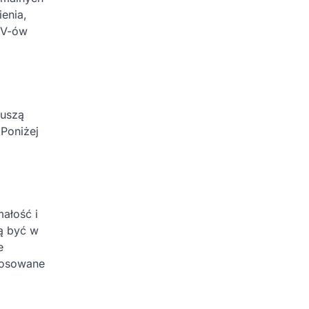
enia,
UV-ów
muszą
Poniżej
ałość i
ą być w
e
stosowane