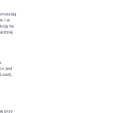
oruszają
k i w
kcję na
ardziej
a.
o jest
 Load),
gę przy