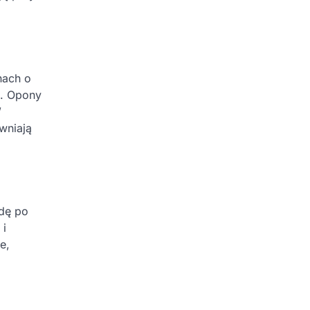
nach o
e. Opony
W
wniają
zdę po
 i
e,