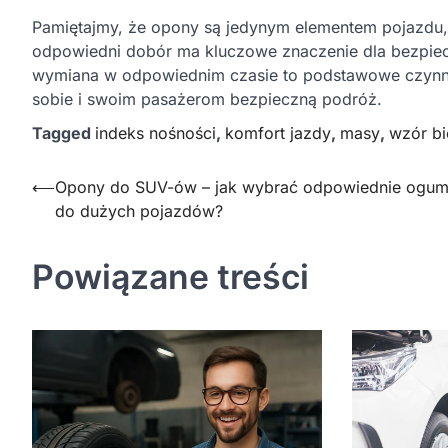
Pamiętajmy, że opony są jedynym elementem pojazdu, 
odpowiedni dobór ma kluczowe znaczenie dla bezpiecz
wymiana w odpowiednim czasie to podstawowe czynno
sobie i swoim pasażerom bezpieczną podróż.
Tagged
indeks nośności
,
komfort jazdy
,
masy
,
wzór bi
Nawigacja
⟵
Opony do SUV-ów – jak wybrać odpowiednie ogum
do dużych pojazdów?
wpisu
Powiązane treści