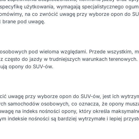
specyfikę użytkowania, wymagają specjalistycznego ogumi
le omówimy, na co zwrócić uwagę przy wyborze opon do S
yć brane pod uwagę.
 osobowych pod wieloma względami. Przede wszystkim, 
 często do jazdy w trudniejszych warunkach terenowych. 
yzują opony do SUV-ów.
cić uwagę przy wyborze opon do SUV-ów, jest ich wytrzym
wych samochodów osobowych, co oznacza, że opony musz
uwagę na indeks nośności opony, który określa maksymaln
m indeksie nośności są bardziej wytrzymałe i lepiej przy