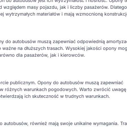
on do autobusów jest ich wytrzymałość i nośność. Opony 
 względem masy pojazdu, jak i liczby pasażerów. Dlatego
j wytrzymałych materiałów i mają wzmocnioną konstrukcj
pony do autobusów muszą zapewniać odpowiednią amortyza
ie ważne na dłuższych trasach. Wysokiej jakości opony mo
arówno dla pasażerów, jak i kierowców.
porcie publicznym. Opony do autobusów muszą zapewniać
i w różnych warunkach pogodowych. Warto zwrócić uwagę
potwierdzają ich skuteczność w trudnych warunkach.
o autobusów, również mają swoje unikalne wymagania. Tr