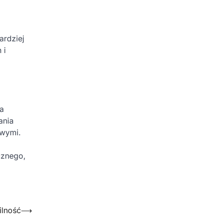
ardziej
 i
a
ania
owymi.
cznego,
ilność
⟶