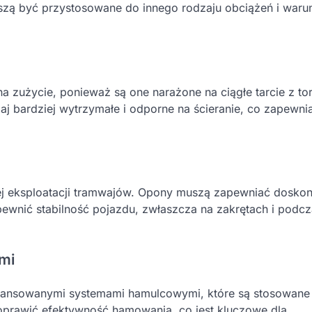
uszą być przystosowane do innego rodzaju obciążeń i war
użycie, ponieważ są one narażone na ciągłe tarcie z to
j bardziej wytrzymałe i odporne na ścieranie, co zapewni
ej eksploatacji tramwajów. Opony muszą zapewniać doskon
ewnić stabilność pojazdu, zwłaszcza na zakrętach i podcz
mi
ansowanymi systemami hamulcowymi, które są stosowane
prawić efektywność hamowania, co jest kluczowe dla