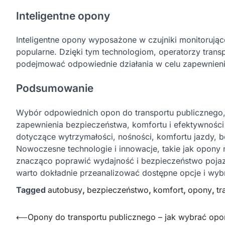
Inteligentne opony
Inteligentne opony wyposażone w czujniki monitorujące 
popularne. Dzięki tym technologiom, operatorzy tran
podejmować odpowiednie działania w celu zapewnieni
Podsumowanie
Wybór odpowiednich opon do transportu publicznego, 
zapewnienia bezpieczeństwa, komfortu i efektywnośc
dotyczące wytrzymałości, nośności, komfortu jazdy,
Nowoczesne technologie i innowacje, takie jak opony 
znacząco poprawić wydajność i bezpieczeństwo pojaz
warto dokładnie przeanalizować dostępne opcje i wybrać
Tagged
autobusy
,
bezpieczeństwo
,
komfort
,
opony
,
t
Nawigacja
⟵
Opony do transportu publicznego – jak wybrać op