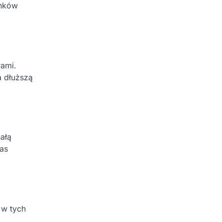
unków
rami.
a dłuższą
ałą
as
 w tych