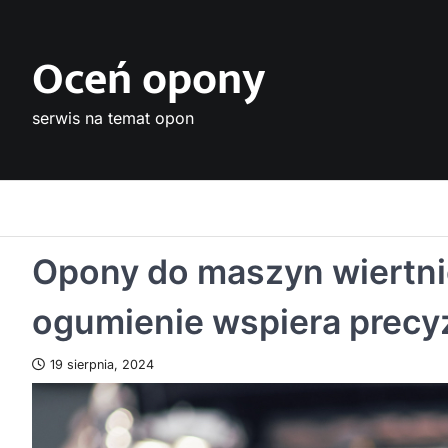
Skip
to
Oceń opony
content
serwis na temat opon
Opony do maszyn wiertni
ogumienie wspiera precy
19 sierpnia, 2024