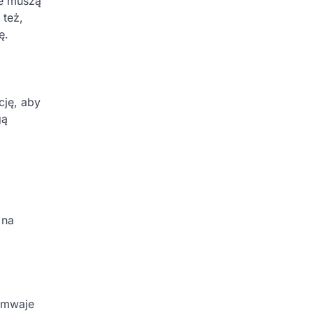
te muszą
 też,
ę.
cję, aby
gą
 na
amwaje