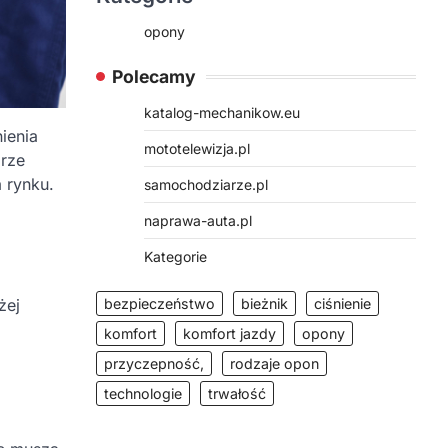
opony
Polecamy
katalog-mechanikow.eu
ienia
mototelewizja.pl
orze
 rynku.
samochodziarze.pl
naprawa-auta.pl
Kategorie
żej
bezpieczeństwo
bieżnik
ciśnienie
komfort
komfort jazdy
opony
przyczepność,
rodzaje opon
technologie
trwałość