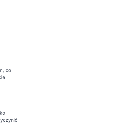
m, co
cie
yko
zyczynić