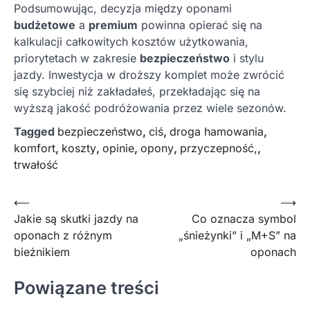
Podsumowując, decyzja między oponami
budżetowe
a
premium
powinna opierać się na
kalkulacji całkowitych kosztów użytkowania,
priorytetach w zakresie
bezpieczeństwo
i stylu
jazdy. Inwestycja w droższy komplet może zwrócić
się szybciej niż zakładałeś, przekładając się na
wyższą jakość podróżowania przez wiele sezonów.
Tagged
bezpieczeństwo
,
ciś
,
droga hamowania
,
komfort
,
koszty
,
opinie
,
opony
,
przyczepność,
,
trwałość
Nawigacja
⟵
⟶
Jakie są skutki jazdy na
Co oznacza symbol
wpisu
oponach z różnym
„śnieżynki” i „M+S” na
bieżnikiem
oponach
Powiązane treści