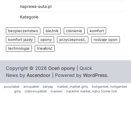
naprawa-auta.pl
Kategorie
bezpieczeństwo
bieżnik
ciśnienie
komfort
komfort jazdy
opony
przyczepność,
rodzaje opon
technologie
trwałość
Copyright © 2026
Oceń opony
| Quick
News by
Ascendoor
| Powered by
WordPress
.
pusulabet
·
avrupabet
·
betyap
·
matbet, matbet giriş
·
holiganbet, holiganbet
giriş
·
cratosroyalbet
·
maxwin
·
hacklink market, kalıcı footer link