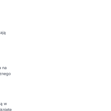
ają
a na
cznego
ją w
knięte