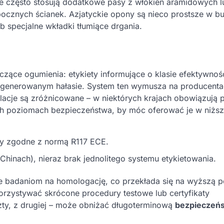
e często stosują dodatkowe pasy z włókien aramidowych l
bocznych ścianek. Azjatyckie opony są nieco prostsze w b
b specjalne wkładki tłumiące drgania.
ące ogumienia: etykiety informujące o klasie efektywnoś
 i generowanym hałasie. System ten wymusza na producent
lacje są zróżnicowane – w niektórych krajach obowiązują
ych poziomach bezpieczeństwa, by móc oferować je w niżs
ty zgodne z normą R117 ECE.
Chinach), nieraz brak jednolitego systemu etykietowania.
ne badaniom na homologację, co przekłada się na wyższą 
rzystywać skrócone procedury testowe lub certyfikaty
szty, z drugiej – może obniżać długoterminową
bezpieczeń