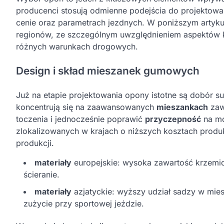
producenci stosują odmienne podejścia do projektowani
cenie oraz parametrach jezdnych. W poniższym artyk
regionów, ze szczególnym uwzględnieniem aspektów ko
różnych warunkach drogowych.
Design i skład mieszanek gumowych
Już na etapie projektowania opony istotne są dobór 
koncentrują się na zaawansowanych
mieszankach
zaw
toczenia i jednocześnie poprawić
przyczepność
na mo
zlokalizowanych w krajach o niższych kosztach produkc
produkcji.
materiały
europejskie: wysoka zawartość krzemio
ścieranie.
materiały
azjatyckie: wyższy udział sadzy w mie
zużycie przy sportowej jeździe.