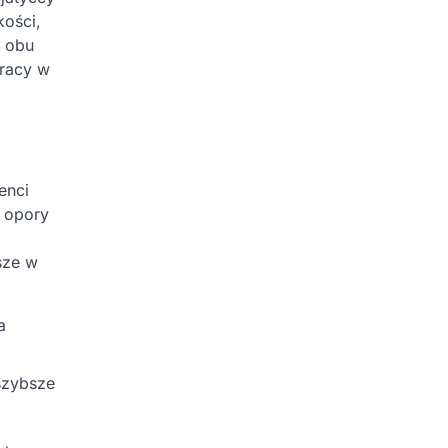
kości,
z obu
pracy w
enci
 opory
sze w
a
szybsze