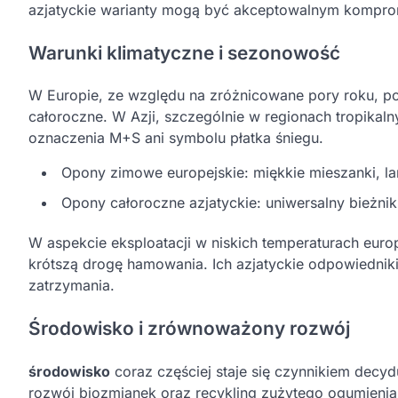
azjatyckie warianty mogą być akceptowalnym komprom
Warunki klimatyczne i sezonowość
W Europie, ze względu na zróżnicowane pory roku, pow
całoroczne. W Azji, szczególnie w regionach tropikaln
oznaczenia M+S ani symbolu płatka śniegu.
Opony zimowe europejskie: miękkie mieszanki, 
Opony całoroczne azjatyckie: uniwersalny bieżnik,
W aspekcie eksploatacji w niskich temperaturach eur
krótszą drogę hamowania. Ich azjatyckie odpowiedni
zatrzymania.
Środowisko i zrównoważony rozwój
środowisko
coraz częściej staje się czynnikiem decy
rozwój
biozmianek
oraz recykling zużytego ogumienia.