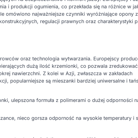
a i produkcji ogumienia, co przekłada się na różnice w ja
ule omówiono najważniejsze czynniki wyróżniające opony 
nstrukcyjnych, regulacji prawnych oraz charakterystyki 
surowców oraz technologia wytwarzania. Europejscy produc
ierających dużą ilość krzemionki, co pozwala zredukować
krej nawierzchni. Z kolei w Azji, zwłaszcza w zakładach
ji, popularniejsze są mieszanki bardziej uniwersalne i tań
nki, ulepszona formuła z polimerami o dużej odporności n
szance, nieco gorsza odporność na wysokie temperatury i 