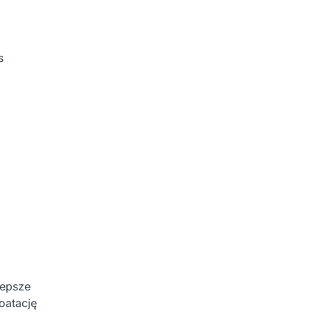
s
lepsze
oatację