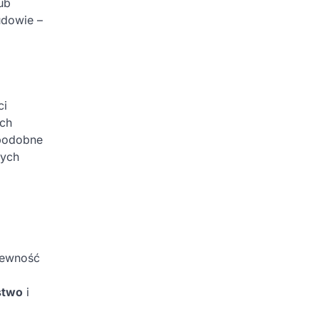
ub
udowie –
ci
ach
 podobne
zych
pewność
stwo
i