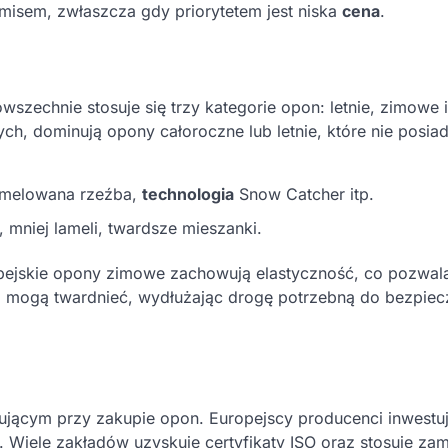
isem, zwłaszcza gdy priorytetem jest niska
cena
.
szechnie stosuje się trzy kategorie opon: letnie, zimowe i
ych, dominują opony całoroczne lub letnie, które nie posiad
lamelowana rzeźba,
technologia
Snow Catcher itp.
 mniej lameli, twardsze mieszanki.
opejskie opony zimowe zachowują elastyczność, co pozwal
ki mogą twardnieć, wydłużając drogę potrzebną do bezpie
dującym przy zakupie opon. Europejscy producenci inwestu
 Wiele zakładów uzyskuje certyfikaty ISO oraz stosuje zam