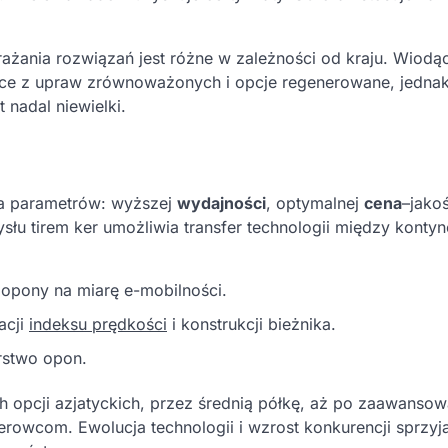
rażania rozwiązań jest różne w zależności od kraju. Wiodą
ce z upraw zrównoważonych i opcje regenerowane, jedna
 nadal niewielki.
a parametrów: wyższej
wydajności
, optymalnej
cena
–jako
łu tirem ker umożliwia transfer technologii między kontyn
 opony na miarę e-mobilności.
acji
indeksu prędkości
i konstrukcji bieżnika.
rstwo opon.
h opcji azjatyckich, przez średnią półkę, aż po zaawanso
owcom. Ewolucja technologii i wzrost konkurencji sprzyja