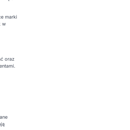
ce marki
k w
ść oraz
entami.
wane
ją