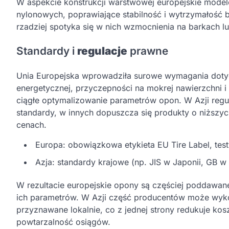
W aspekcie konstrukcji warstwowej europejskie model
nylonowych, poprawiające stabilność i wytrzymałość 
rzadziej spotyka się w nich wzmocnienia na barkach lu
Standardy i
regulacje
prawne
Unia Europejska wprowadziła surowe wymagania dotycz
energetycznej, przyczepności na mokrej nawierzchni
ciągłe optymalizowanie parametrów opon. W Azji regu
standardy, w innych dopuszcza się produkty o niższ
cenach.
Europa: obowiązkowa etykieta EU Tire Label, tes
Azja: standardy krajowe (np. JIS w Japonii, GB w 
W rezultacie europejskie opony są częściej poddawa
ich parametrów. W Azji część producentów może wyko
przyznawane lokalnie, co z jednej strony redukuje ko
powtarzalność osiągów.