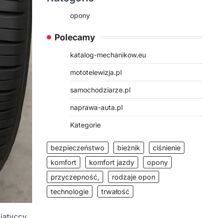
opony
Polecamy
katalog-mechanikow.eu
mototelewizja.pl
samochodziarze.pl
naprawa-auta.pl
Kategorie
bezpieczeństwo
bieżnik
ciśnienie
komfort
komfort jazdy
opony
przyczepność,
rodzaje opon
technologie
trwałość
jatyccy