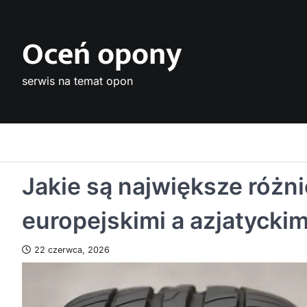
Skip
to
Oceń opony
content
serwis na temat opon
Jakie są największe różn
europejskimi a azjatyckim
22 czerwca, 2026