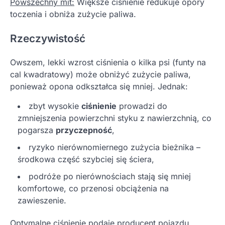
Powszechny mit:
Większe ciśnienie redukuje opory
toczenia i obniża zużycie paliwa.
Rzeczywistość
Owszem, lekki wzrost ciśnienia o kilka psi (funty na
cal kwadratowy) może obniżyć zużycie paliwa,
ponieważ opona odkształca się mniej. Jednak:
zbyt wysokie
ciśnienie
prowadzi do
zmniejszenia powierzchni styku z nawierzchnią, co
pogarsza
przyczepność
,
ryzyko nierównomiernego zużycia bieżnika –
środkowa część szybciej się ściera,
podróże po nierównościach stają się mniej
komfortowe, co przenosi obciążenia na
zawieszenie.
Optymalne ciśnienie podaje producent pojazdu.