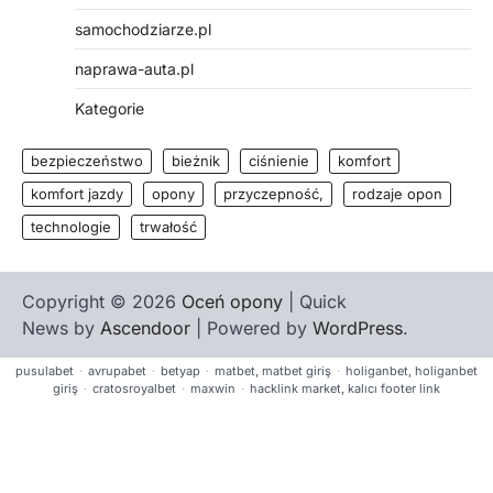
samochodziarze.pl
naprawa-auta.pl
Kategorie
bezpieczeństwo
bieżnik
ciśnienie
komfort
komfort jazdy
opony
przyczepność,
rodzaje opon
technologie
trwałość
Copyright © 2026
Oceń opony
| Quick
News by
Ascendoor
| Powered by
WordPress
.
pusulabet
·
avrupabet
·
betyap
·
matbet, matbet giriş
·
holiganbet, holiganbet
giriş
·
cratosroyalbet
·
maxwin
·
hacklink market, kalıcı footer link