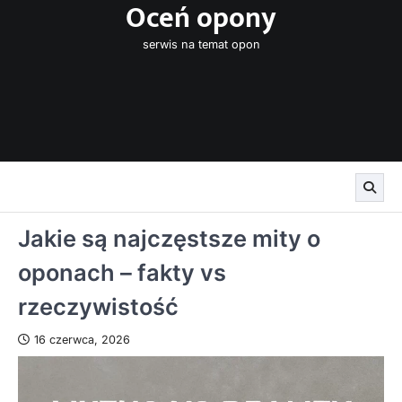
Oceń opony
Skip
to
serwis na temat opon
content
Jakie są najczęstsze mity o
oponach – fakty vs
rzeczywistość
16 czerwca, 2026