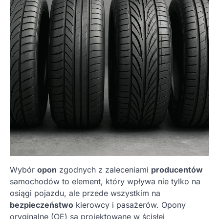
Wybór
opon
zgodnych z zaleceniami
producentów
samochodów to element, który wpływa nie tylko na
osiągi pojazdu, ale przede wszystkim na
bezpieczeństwo
kierowcy i pasażerów. Opony
oryginalne (OE) są projektowane w ścisłej