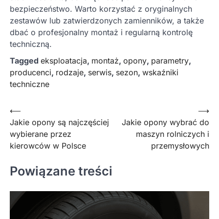
bezpieczeństwo. Warto korzystać z oryginalnych
zestawów lub zatwierdzonych zamienników, a także
dbać o profesjonalny montaż i regularną kontrolę
techniczną.
Tagged
eksploatacja
,
montaż
,
opony
,
parametry
,
producenci
,
rodzaje
,
serwis
,
sezon
,
wskaźniki
techniczne
Nawigacja
⟵
⟶
Jakie opony są najczęściej
Jakie opony wybrać do
wpisu
wybierane przez
maszyn rolniczych i
kierowców w Polsce
przemysłowych
Powiązane treści