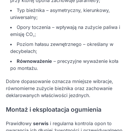
przy której opona zachowuje parametry;
Typ bieżnika – asymetryczny, kierunkowy,
uniwersalny;
Opory toczenia – wpływają na zużycie paliwa i
emisję CO₂;
Poziom hałasu zewnętrznego – określany w
decybelach;
Równoważenie
– precyzyjne wyważenie koła
po montażu.
Dobre dopasowanie oznacza mniejsze wibracje,
równomierne zużycie bieżnika oraz zachowanie
deklarowanych właściwości jezdnych.
Montaż i eksploatacja ogumienia
Prawidłowy
serwis
i regularna kontrola opon to
gwarancja ich długiej żywotności i przewidywalnego