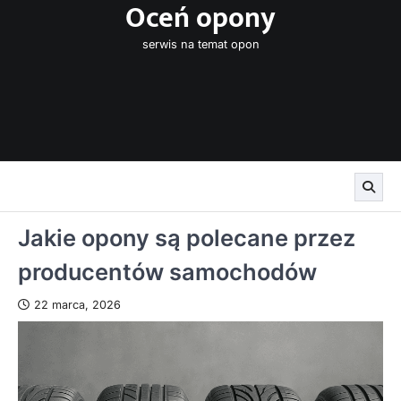
Oceń opony
Skip
to
serwis na temat opon
content
Jakie opony są polecane przez
producentów samochodów
22 marca, 2026