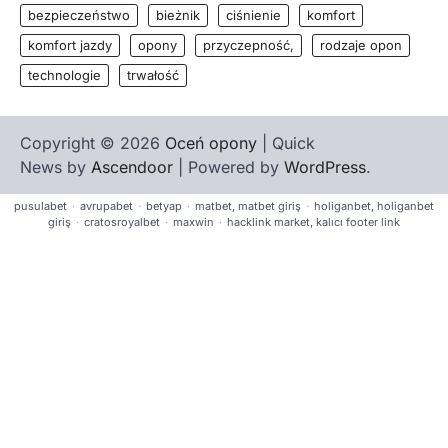
bezpieczeństwo
bieżnik
ciśnienie
komfort
komfort jazdy
opony
przyczepność,
rodzaje opon
technologie
trwałość
Copyright © 2026
Oceń opony
| Quick
News by
Ascendoor
| Powered by
WordPress
.
pusulabet
·
avrupabet
·
betyap
·
matbet, matbet giriş
·
holiganbet, holiganbet
giriş
·
cratosroyalbet
·
maxwin
·
hacklink market, kalıcı footer link