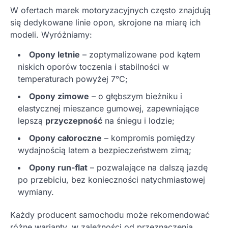
W ofertach marek motoryzacyjnych często znajdują
się dedykowane linie opon, skrojone na miarę ich
modeli. Wyróżniamy:
Opony letnie
– zoptymalizowane pod kątem
niskich oporów toczenia i stabilności w
temperaturach powyżej 7°C;
Opony zimowe
– o głębszym bieżniku i
elastycznej mieszance gumowej, zapewniające
lepszą
przyczepność
na śniegu i lodzie;
Opony całoroczne
– kompromis pomiędzy
wydajnością latem a bezpieczeństwem zimą;
Opony run-flat
– pozwalające na dalszą jazdę
po przebiciu, bez konieczności natychmiastowej
wymiany.
Każdy producent samochodu może rekomendować
różne warianty, w zależności od przeznaczenia