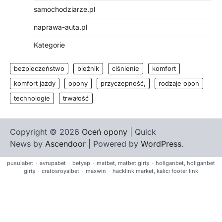
samochodziarze.pl
naprawa-auta.pl
Kategorie
bezpieczeństwo
bieżnik
ciśnienie
komfort
komfort jazdy
opony
przyczepność,
rodzaje opon
technologie
trwałość
Copyright © 2026
Oceń opony
| Quick
News by
Ascendoor
| Powered by
WordPress
.
pusulabet
·
avrupabet
·
betyap
·
matbet, matbet giriş
·
holiganbet, holiganbet
giriş
·
cratosroyalbet
·
maxwin
·
hacklink market, kalıcı footer link