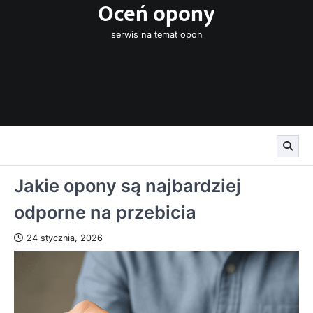
Oceń opony
Skip
to
serwis na temat opon
content
Jakie opony są najbardziej
odporne na przebicia
24 stycznia, 2026