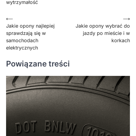
wytrzymałość
Nawigacja
⟵
⟶
Jakie opony najlepiej
Jakie opony wybrać do
wpisu
sprawdzają się w
jazdy po mieście i w
samochodach
korkach
elektrycznych
Powiązane treści