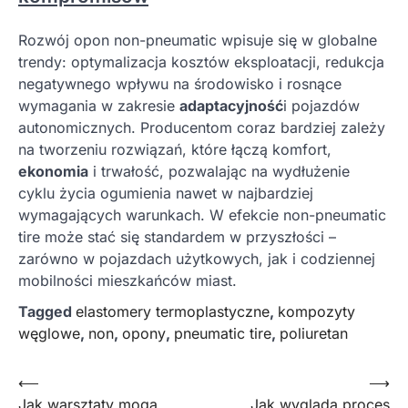
Rozwój opon non-pneumatic wpisuje się w globalne
trendy: optymalizacja kosztów eksploatacji, redukcja
negatywnego wpływu na środowisko i rosnące
wymagania w zakresie
adaptacyjność
i pojazdów
autonomicznych. Producentom coraz bardziej zależy
na tworzeniu rozwiązań, które łączą komfort,
ekonomia
i trwałość, pozwalając na wydłużenie
cyklu życia ogumienia nawet w najbardziej
wymagających warunkach. W efekcie non-pneumatic
tire może stać się standardem w przyszłości –
zarówno w pojazdach użytkowych, jak i codziennej
mobilności mieszkańców miast.
Tagged
elastomery termoplastyczne
,
kompozyty
węglowe
,
non
,
opony
,
pneumatic tire
,
poliuretan
Nawigacja
⟵
⟶
Jak warsztaty mogą
Jak wygląda proces