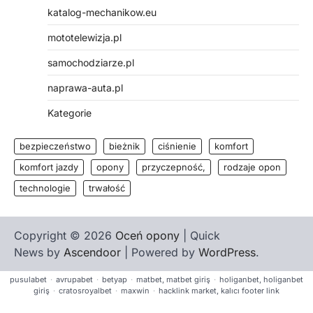
katalog-mechanikow.eu
mototelewizja.pl
samochodziarze.pl
naprawa-auta.pl
Kategorie
bezpieczeństwo
bieżnik
ciśnienie
komfort
komfort jazdy
opony
przyczepność,
rodzaje opon
technologie
trwałość
Copyright © 2026
Oceń opony
| Quick
News by
Ascendoor
| Powered by
WordPress
.
pusulabet
·
avrupabet
·
betyap
·
matbet, matbet giriş
·
holiganbet, holiganbet
giriş
·
cratosroyalbet
·
maxwin
·
hacklink market, kalıcı footer link