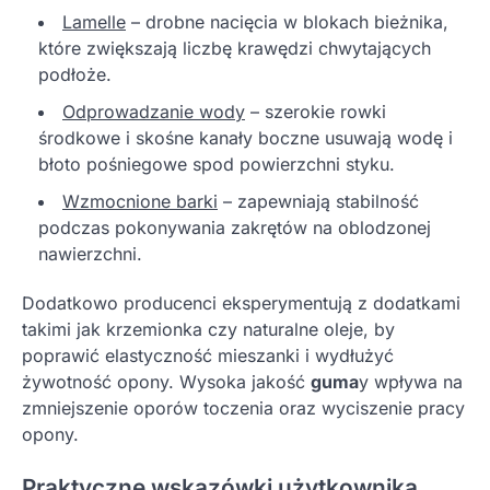
Lamelle
– drobne nacięcia w blokach bieżnika,
które zwiększają liczbę krawędzi chwytających
podłoże.
Odprowadzanie wody
– szerokie rowki
środkowe i skośne kanały boczne usuwają wodę i
błoto pośniegowe spod powierzchni styku.
Wzmocnione barki
– zapewniają stabilność
podczas pokonywania zakrętów na oblodzonej
nawierzchni.
Dodatkowo producenci eksperymentują z dodatkami
takimi jak krzemionka czy naturalne oleje, by
poprawić elastyczność mieszanki i wydłużyć
żywotność opony. Wysoka jakość
guma
y wpływa na
zmniejszenie oporów toczenia oraz wyciszenie pracy
opony.
Praktyczne wskazówki użytkownika