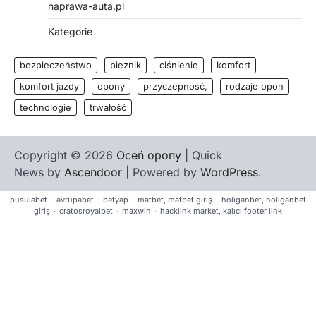
naprawa-auta.pl
Kategorie
bezpieczeństwo
bieżnik
ciśnienie
komfort
komfort jazdy
opony
przyczepność,
rodzaje opon
technologie
trwałość
Copyright © 2026
Oceń opony
| Quick
News by
Ascendoor
| Powered by
WordPress
.
pusulabet
·
avrupabet
·
betyap
·
matbet, matbet giriş
·
holiganbet, holiganbet
giriş
·
cratosroyalbet
·
maxwin
·
hacklink market, kalıcı footer link