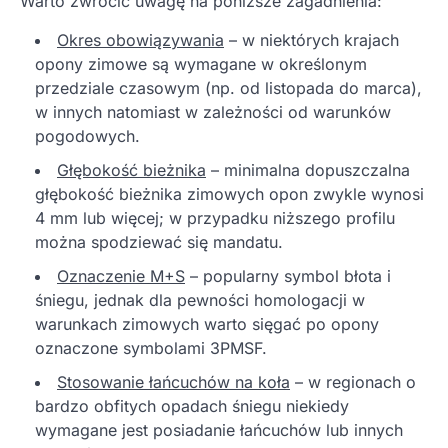
Warto zwrócić uwagę na poniższe zagadnienia:
Okres obowiązywania
– w niektórych krajach
opony zimowe są wymagane w określonym
przedziale czasowym (np. od listopada do marca),
w innych natomiast w zależności od warunków
pogodowych.
Głębokość bieżnika
– minimalna dopuszczalna
głębokość bieżnika zimowych opon zwykle wynosi
4 mm lub więcej; w przypadku niższego profilu
można spodziewać się mandatu.
Oznaczenie M+S
– popularny symbol błota i
śniegu, jednak dla pewności homologacji w
warunkach zimowych warto sięgać po opony
oznaczone symbolami 3PMSF.
Stosowanie łańcuchów na koła
– w regionach o
bardzo obfitych opadach śniegu niekiedy
wymagane jest posiadanie łańcuchów lub innych