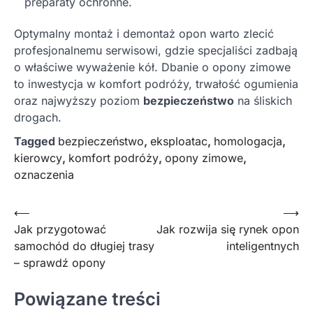
preparaty ochronne.
Optymalny montaż i demontaż opon warto zlecić
profesjonalnemu serwisowi, gdzie specjaliści zadbają
o właściwe wyważenie kół. Dbanie o opony zimowe
to inwestycja w komfort podróży, trwałość ogumienia
oraz najwyższy poziom
bezpieczeństwo
na śliskich
drogach.
Tagged
bezpieczeństwo
,
eksploatac
,
homologacja
,
kierowcy
,
komfort podróży
,
opony zimowe
,
oznaczenia
Nawigacja
⟵
⟶
Jak przygotować
Jak rozwija się rynek opon
wpisu
samochód do długiej trasy
inteligentnych
– sprawdź opony
Powiązane treści