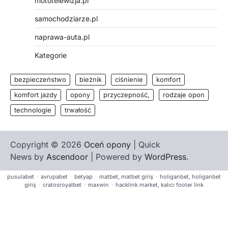
mototelewizja.pl
samochodziarze.pl
naprawa-auta.pl
Kategorie
bezpieczeństwo
bieżnik
ciśnienie
komfort
komfort jazdy
opony
przyczepność,
rodzaje opon
technologie
trwałość
Copyright © 2026
Oceń opony
| Quick
News by
Ascendoor
| Powered by
WordPress
.
pusulabet
·
avrupabet
·
betyap
·
matbet, matbet giriş
·
holiganbet, holiganbet
giriş
·
cratosroyalbet
·
maxwin
·
hacklink market, kalıcı footer link