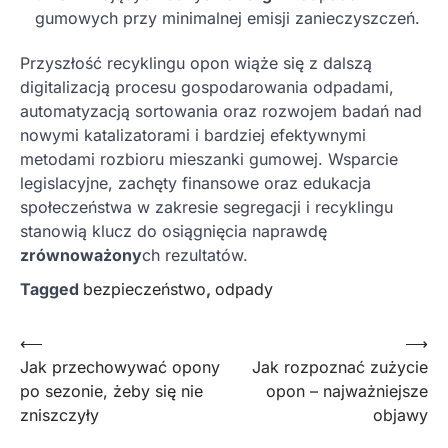
gumowych przy minimalnej emisji zanieczyszczeń.
Przyszłość recyklingu opon wiąże się z dalszą
digitalizacją procesu gospodarowania odpadami,
automatyzacją sortowania oraz rozwojem badań nad
nowymi katalizatorami i bardziej efektywnymi
metodami rozbioru mieszanki gumowej. Wsparcie
legislacyjne, zachęty finansowe oraz edukacja
społeczeństwa w zakresie segregacji i recyklingu
stanowią klucz do osiągnięcia naprawdę
zrównoważony
ch rezultatów.
Tagged
bezpieczeństwo
,
odpady
Nawigacja
⟵
⟶
Jak przechowywać opony
Jak rozpoznać zużycie
wpisu
po sezonie, żeby się nie
opon – najważniejsze
zniszczyły
objawy