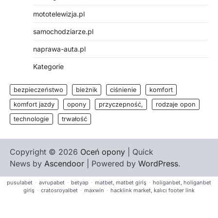
mototelewizja.pl
samochodziarze.pl
naprawa-auta.pl
Kategorie
bezpieczeństwo
bieżnik
ciśnienie
komfort
komfort jazdy
opony
przyczepność,
rodzaje opon
technologie
trwałość
Copyright © 2026
Oceń opony
| Quick
News by
Ascendoor
| Powered by
WordPress
.
pusulabet
·
avrupabet
·
betyap
·
matbet, matbet giriş
·
holiganbet, holiganbet
giriş
·
cratosroyalbet
·
maxwin
·
hacklink market, kalıcı footer link