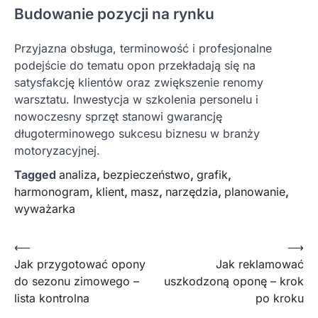
Budowanie pozycji na rynku
Przyjazna obsługa, terminowość i profesjonalne
podejście do tematu opon przekładają się na
satysfakcję klientów oraz zwiększenie renomy
warsztatu. Inwestycja w szkolenia personelu i
nowoczesny sprzęt stanowi gwarancję
długoterminowego sukcesu biznesu w branży
motoryzacyjnej.
Tagged
analiza
,
bezpieczeństwo
,
grafik
,
harmonogram
,
klient
,
masz
,
narzędzia
,
planowanie
,
wyważarka
Nawigacja
⟵
⟶
Jak przygotować opony
Jak reklamować
wpisu
do sezonu zimowego –
uszkodzoną oponę – krok
lista kontrolna
po kroku