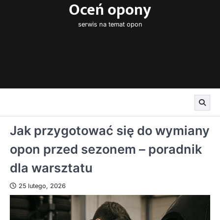
Oceń opony
Skip
to
serwis na temat opon
content
Jak przygotować się do wymiany
opon przed sezonem – poradnik
dla warsztatu
25 lutego, 2026