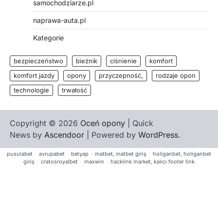
samochodziarze.pl
naprawa-auta.pl
Kategorie
bezpieczeństwo
bieżnik
ciśnienie
komfort
komfort jazdy
opony
przyczepność,
rodzaje opon
technologie
trwałość
Copyright © 2026
Oceń opony
| Quick
News by
Ascendoor
| Powered by
WordPress
.
pusulabet
·
avrupabet
·
betyap
·
matbet, matbet giriş
·
holiganbet, holiganbet
giriş
·
cratosroyalbet
·
maxwin
·
hacklink market, kalıcı footer link