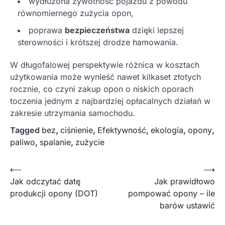
wydłużona żywotność pojazdu z powodu
równomiernego zużycia opon,
poprawa
bezpieczeństwa
dzięki lepszej
sterowności i krótszej drodze hamowania.
W długofalowej perspektywie różnica w kosztach
użytkowania może wynieść nawet kilkaset złotych
rocznie, co czyni zakup opon o niskich oporach
toczenia jednym z najbardziej opłacalnych działań w
zakresie utrzymania samochodu.
Tagged
bez
,
ciśnienie
,
Efektywność
,
ekologia
,
opony
,
paliwo
,
spalanie
,
zużycie
Nawigacja
⟵
⟶
Jak odczytać datę
Jak prawidłowo
wpisu
produkcji opony (DOT)
pompować opony – ile
barów ustawić