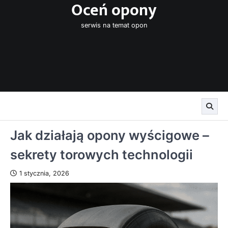
Oceń opony
Skip
to
serwis na temat opon
content
Jak działają opony wyścigowe –
sekrety torowych technologii
1 stycznia, 2026