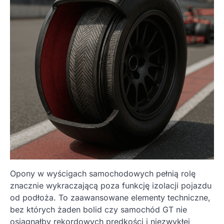
Opony w wyścigach samochodowych pełnią rolę
znacznie wykraczającą poza funkcję izolacji pojazdu
od podłoża. To zaawansowane elementy techniczne,
bez których żaden bolid czy samochód GT nie
osiągnąłby rekordowych prędkości i niezwykłej