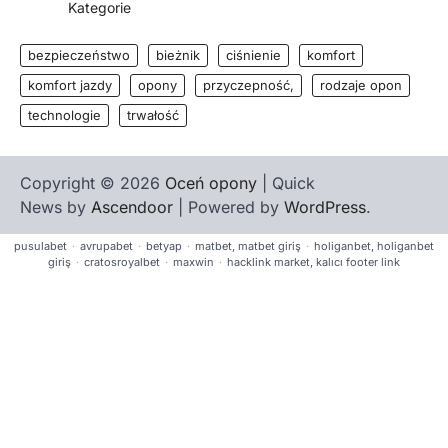
Kategorie
bezpieczeństwo
bieżnik
ciśnienie
komfort
komfort jazdy
opony
przyczepność,
rodzaje opon
technologie
trwałość
Copyright © 2026
Oceń opony
| Quick
News by
Ascendoor
| Powered by
WordPress
.
pusulabet
·
avrupabet
·
betyap
·
matbet, matbet giriş
·
holiganbet, holiganbet
giriş
·
cratosroyalbet
·
maxwin
·
hacklink market, kalıcı footer link