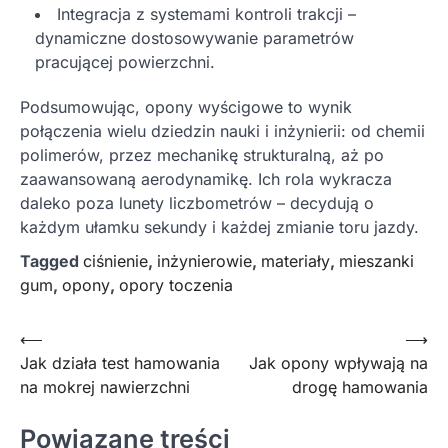
Integracja z systemami kontroli trakcji –
dynamiczne dostosowywanie parametrów
pracującej powierzchni.
Podsumowując, opony wyścigowe to wynik
połączenia wielu dziedzin nauki i inżynierii: od chemii
polimerów, przez mechanikę strukturalną, aż po
zaawansowaną aerodynamikę. Ich rola wykracza
daleko poza lunety liczbometrów – decydują o
każdym ułamku sekundy i każdej zmianie toru jazdy.
Tagged
ciśnienie
,
inżynierowie
,
materiały
,
mieszanki
gum
,
opony
,
opory toczenia
Nawigacja
⟵
⟶
Jak działa test hamowania
Jak opony wpływają na
wpisu
na mokrej nawierzchni
drogę hamowania
Powiązane treści