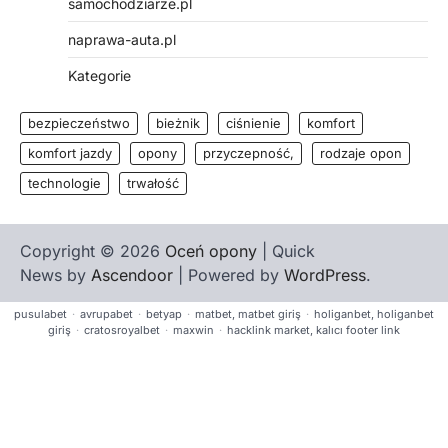
samochodziarze.pl
naprawa-auta.pl
Kategorie
bezpieczeństwo
bieżnik
ciśnienie
komfort
komfort jazdy
opony
przyczepność,
rodzaje opon
technologie
trwałość
Copyright © 2026
Oceń opony
| Quick
News by
Ascendoor
| Powered by
WordPress
.
pusulabet
·
avrupabet
·
betyap
·
matbet, matbet giriş
·
holiganbet, holiganbet
giriş
·
cratosroyalbet
·
maxwin
·
hacklink market, kalıcı footer link