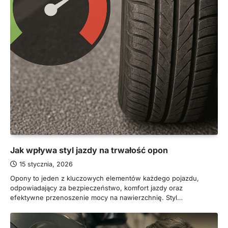
Jak wpływa styl jazdy na trwałość opon
15 stycznia, 2026
Opony to jeden z kluczowych elementów każdego pojazdu,
odpowiadający za bezpieczeństwo, komfort jazdy oraz
efektywne przenoszenie mocy na nawierzchnię. Styl…