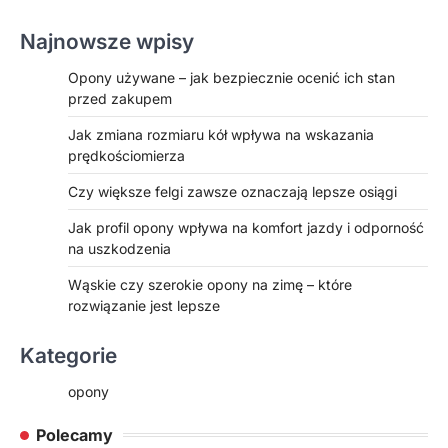
Najnowsze wpisy
Opony używane – jak bezpiecznie ocenić ich stan
przed zakupem
Jak zmiana rozmiaru kół wpływa na wskazania
prędkościomierza
Czy większe felgi zawsze oznaczają lepsze osiągi
Jak profil opony wpływa na komfort jazdy i odporność
na uszkodzenia
Wąskie czy szerokie opony na zimę – które
rozwiązanie jest lepsze
Kategorie
opony
Polecamy