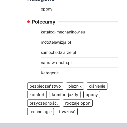
opony
Polecamy
katalog-mechanikow.eu
mototelewizja.pl
samochodziarze.pl
naprawa-auta.pl
Kategorie
bezpieczeństwo
bieżnik
ciśnienie
komfort
komfort jazdy
opony
przyczepność,
rodzaje opon
technologie
trwałość