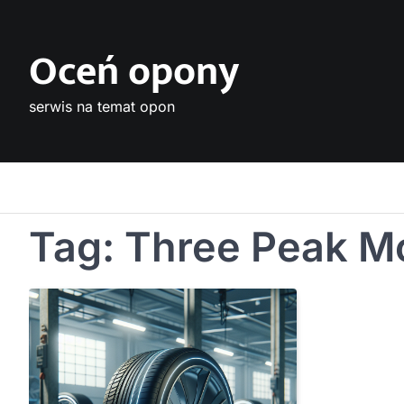
Skip
to
Oceń opony
content
serwis na temat opon
Tag:
Three Peak M