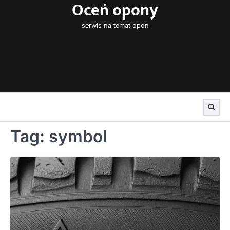
Oceń opony
Skip
to
serwis na temat opon
content
Tag:
symbol