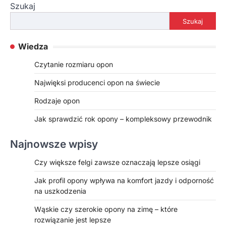
Szukaj
Szukaj
Wiedza
Czytanie rozmiaru opon
Najwięksi producenci opon na świecie
Rodzaje opon
Jak sprawdzić rok opony – kompleksowy przewodnik
Najnowsze wpisy
Czy większe felgi zawsze oznaczają lepsze osiągi
Jak profil opony wpływa na komfort jazdy i odporność
na uszkodzenia
Wąskie czy szerokie opony na zimę – które
rozwiązanie jest lepsze