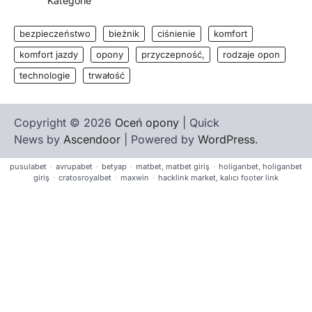
Kategorie
bezpieczeństwo
bieżnik
ciśnienie
komfort
komfort jazdy
opony
przyczepność,
rodzaje opon
technologie
trwałość
Copyright © 2026
Oceń opony
| Quick
News by
Ascendoor
| Powered by
WordPress
.
pusulabet
·
avrupabet
·
betyap
·
matbet, matbet giriş
·
holiganbet, holiganbet
giriş
·
cratosroyalbet
·
maxwin
·
hacklink market, kalıcı footer link