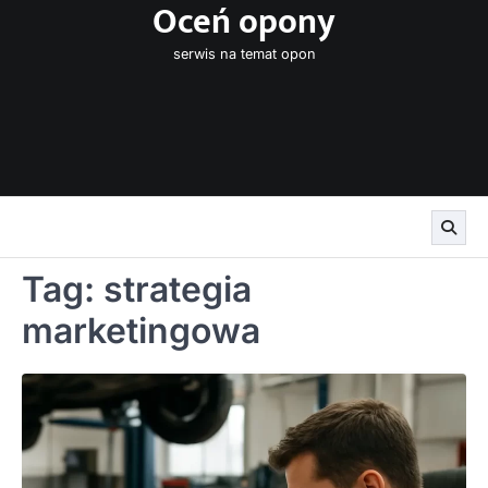
Oceń opony
Skip
to
serwis na temat opon
content
Tag:
strategia
marketingowa