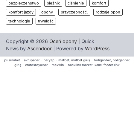
bezpieczeństwo
bieżnik
ciśnienie
komfort
komfort jazdy
opony
przyczepność,
rodzaje opon
technologie
trwałość
Copyright © 2026
Oceń opony
| Quick
News by
Ascendoor
| Powered by
WordPress
.
pusulabet
·
avrupabet
·
betyap
·
matbet, matbet giriş
·
holiganbet, holiganbet
giriş
·
cratosroyalbet
·
maxwin
·
hacklink market, kalıcı footer link