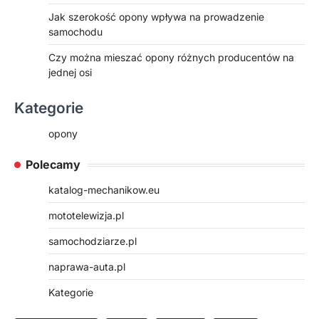
Jak szerokość opony wpływa na prowadzenie
samochodu
Czy można mieszać opony różnych producentów na
jednej osi
Kategorie
opony
Polecamy
katalog-mechanikow.eu
mototelewizja.pl
samochodziarze.pl
naprawa-auta.pl
Kategorie