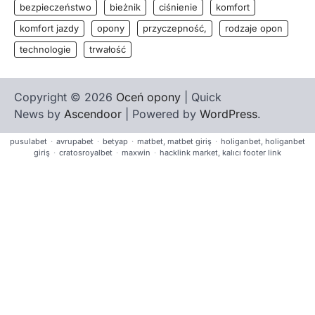
bezpieczeństwo
bieżnik
ciśnienie
komfort
komfort jazdy
opony
przyczepność,
rodzaje opon
technologie
trwałość
Copyright © 2026
Oceń opony
| Quick
News by
Ascendoor
| Powered by
WordPress
.
pusulabet
·
avrupabet
·
betyap
·
matbet, matbet giriş
·
holiganbet, holiganbet
giriş
·
cratosroyalbet
·
maxwin
·
hacklink market, kalıcı footer link