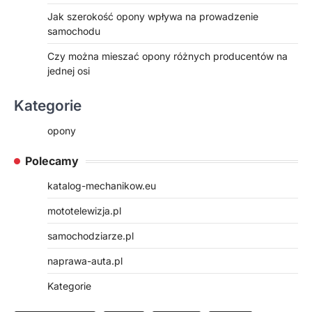
Jak szerokość opony wpływa na prowadzenie
samochodu
Czy można mieszać opony różnych producentów na
jednej osi
Kategorie
opony
Polecamy
katalog-mechanikow.eu
mototelewizja.pl
samochodziarze.pl
naprawa-auta.pl
Kategorie