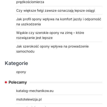
prędkościomierza
Czy większe felgi zawsze oznaczają lepsze osiągi
Jak profil opony wpływa na komfort jazdy i odporność
na uszkodzenia
Wąskie czy szerokie opony na zimę – które
rozwiązanie jest lepsze
Jak szerokość opony wpływa na prowadzenie
samochodu
Kategorie
opony
Polecamy
katalog-mechanikow.eu
mototelewizja.pl