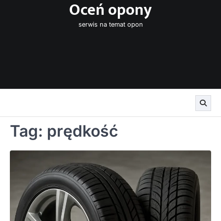
Oceń opony
Skip
to
serwis na temat opon
content
Tag:
prędkość