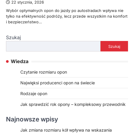
22 stycznia, 2026
Wybór optymalnych opon do jazdy po autostradach wpływa nie
tylko na efektywność podróży, lecz przede wszystkim na komfort
i bezpieczeństwo…
Szukaj
Szukaj
Wiedza
Czytanie rozmiaru opon
Najwięksi producenci opon na świecie
Rodzaje opon
Jak sprawdzić rok opony – kompleksowy przewodnik
Najnowsze wpisy
Jak zmiana rozmiaru kół wpływa na wskazania