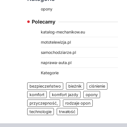
opony
Polecamy
katalog-mechanikow.eu
mototelewizja.pl
samochodziarze.pl
naprawa-auta.pl
Kategorie
bezpieczeństwo
bieżnik
ciśnienie
komfort
komfort jazdy
opony
przyczepność,
rodzaje opon
technologie
trwałość