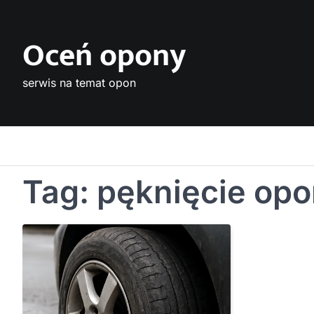
Skip
to
Oceń opony
content
serwis na temat opon
Tag:
pęknięcie op