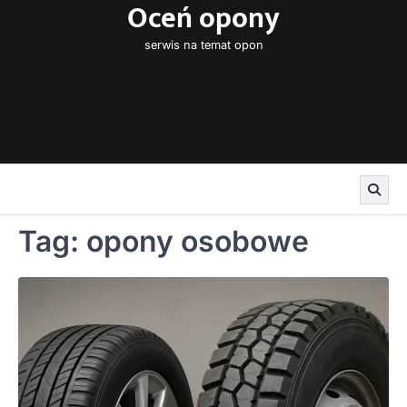
Oceń opony
Skip
to
serwis na temat opon
content
Tag:
opony osobowe