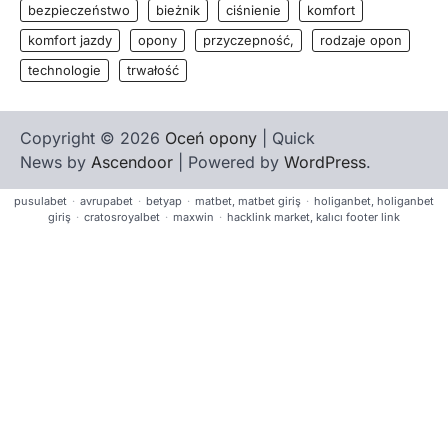
bezpieczeństwo
bieżnik
ciśnienie
komfort
komfort jazdy
opony
przyczepność,
rodzaje opon
technologie
trwałość
Copyright © 2026
Oceń opony
| Quick
News by
Ascendoor
| Powered by
WordPress
.
pusulabet
·
avrupabet
·
betyap
·
matbet, matbet giriş
·
holiganbet, holiganbet
giriş
·
cratosroyalbet
·
maxwin
·
hacklink market, kalıcı footer link