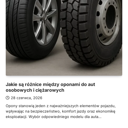
Jakie są różnice między oponami do aut
osobowych i ciężarowych
28 czerwca, 2026
Opony stanowią jeden z najważniejszych elementów pojazdu,
wpływając na bezpieczeństwo, komfort jazdy oraz ekonomikę
eksploatacji. Wybór odpowiedniego modelu dla auta…