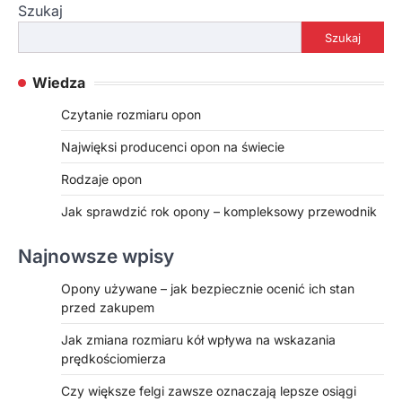
Szukaj
Szukaj
Wiedza
Czytanie rozmiaru opon
Najwięksi producenci opon na świecie
Rodzaje opon
Jak sprawdzić rok opony – kompleksowy przewodnik
Najnowsze wpisy
Opony używane – jak bezpiecznie ocenić ich stan
przed zakupem
Jak zmiana rozmiaru kół wpływa na wskazania
prędkościomierza
Czy większe felgi zawsze oznaczają lepsze osiągi