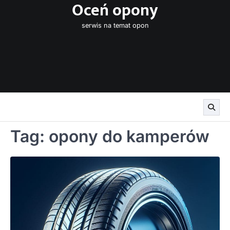
Oceń opony
Skip
to
serwis na temat opon
content
Tag:
opony do kamperów