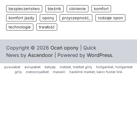
bezpieczeństwo
bieżnik
ciśnienie
komfort
komfort jazdy
opony
przyczepność,
rodzaje opon
technologie
trwałość
Copyright © 2026
Oceń opony
| Quick
News by
Ascendoor
| Powered by
WordPress
.
pusulabet
·
avrupabet
·
betyap
·
matbet, matbet giriş
·
holiganbet, holiganbet
giriş
·
cratosroyalbet
·
maxwin
·
hacklink market, kalıcı footer link