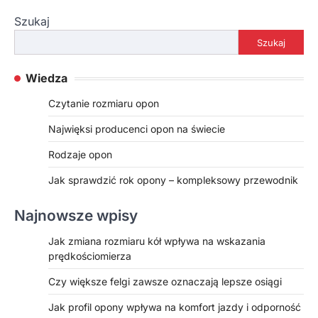
Szukaj
Szukaj
Wiedza
Czytanie rozmiaru opon
Najwięksi producenci opon na świecie
Rodzaje opon
Jak sprawdzić rok opony – kompleksowy przewodnik
Najnowsze wpisy
Jak zmiana rozmiaru kół wpływa na wskazania
prędkościomierza
Czy większe felgi zawsze oznaczają lepsze osiągi
Jak profil opony wpływa na komfort jazdy i odporność