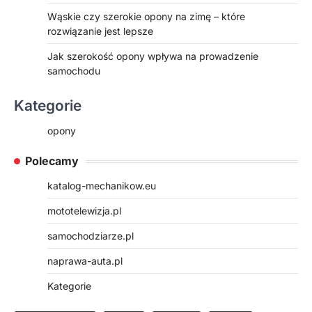
Wąskie czy szerokie opony na zimę – które
rozwiązanie jest lepsze
Jak szerokość opony wpływa na prowadzenie
samochodu
Kategorie
opony
Polecamy
katalog-mechanikow.eu
mototelewizja.pl
samochodziarze.pl
naprawa-auta.pl
Kategorie