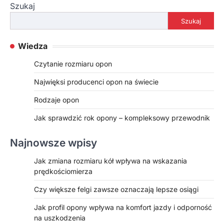
Szukaj
Szukaj
Wiedza
Czytanie rozmiaru opon
Najwięksi producenci opon na świecie
Rodzaje opon
Jak sprawdzić rok opony – kompleksowy przewodnik
Najnowsze wpisy
Jak zmiana rozmiaru kół wpływa na wskazania
prędkościomierza
Czy większe felgi zawsze oznaczają lepsze osiągi
Jak profil opony wpływa na komfort jazdy i odporność
na uszkodzenia