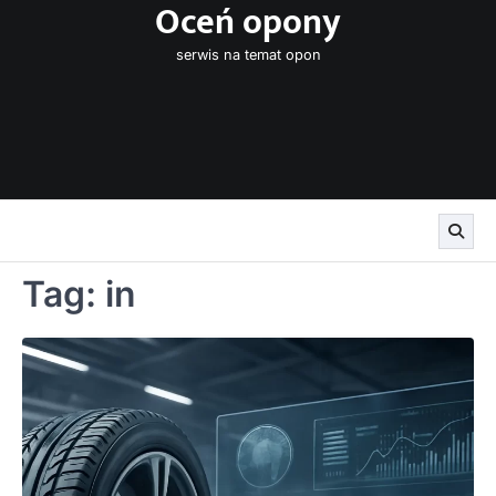
Oceń opony
Skip
to
serwis na temat opon
content
Tag:
in