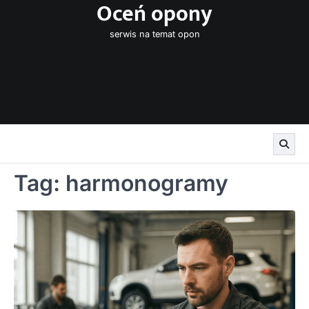
Oceń opony
Skip
to
serwis na temat opon
content
Tag:
harmonogramy