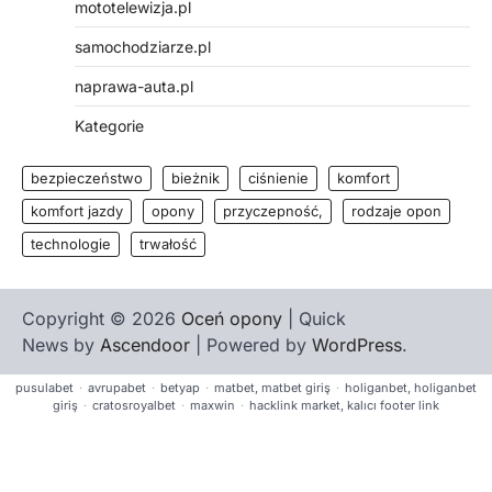
mototelewizja.pl
samochodziarze.pl
naprawa-auta.pl
Kategorie
bezpieczeństwo
bieżnik
ciśnienie
komfort
komfort jazdy
opony
przyczepność,
rodzaje opon
technologie
trwałość
Copyright © 2026
Oceń opony
| Quick
News by
Ascendoor
| Powered by
WordPress
.
pusulabet
·
avrupabet
·
betyap
·
matbet, matbet giriş
·
holiganbet, holiganbet
giriş
·
cratosroyalbet
·
maxwin
·
hacklink market, kalıcı footer link