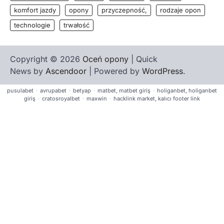
komfort jazdy
opony
przyczepność,
rodzaje opon
technologie
trwałość
Copyright © 2026
Oceń opony
| Quick
News by
Ascendoor
| Powered by
WordPress
.
pusulabet
·
avrupabet
·
betyap
·
matbet, matbet giriş
·
holiganbet, holiganbet
giriş
·
cratosroyalbet
·
maxwin
·
hacklink market, kalıcı footer link