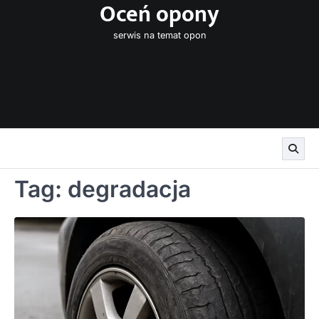
Oceń opony
Skip
to
serwis na temat opon
content
Tag:
degradacja