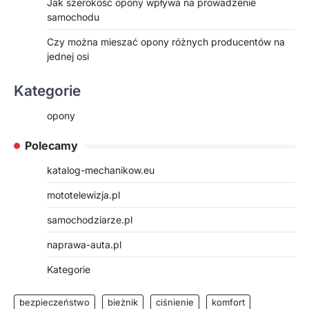
Jak szerokość opony wpływa na prowadzenie
samochodu
Czy można mieszać opony różnych producentów na
jednej osi
Kategorie
opony
Polecamy
katalog-mechanikow.eu
mototelewizja.pl
samochodziarze.pl
naprawa-auta.pl
Kategorie
bezpieczeństwo
bieżnik
ciśnienie
komfort