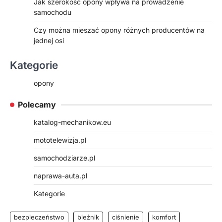
Jak szerokość opony wpływa na prowadzenie
samochodu
Czy można mieszać opony różnych producentów na
jednej osi
Kategorie
opony
Polecamy
katalog-mechanikow.eu
mototelewizja.pl
samochodziarze.pl
naprawa-auta.pl
Kategorie
bezpieczeństwo
bieżnik
ciśnienie
komfort