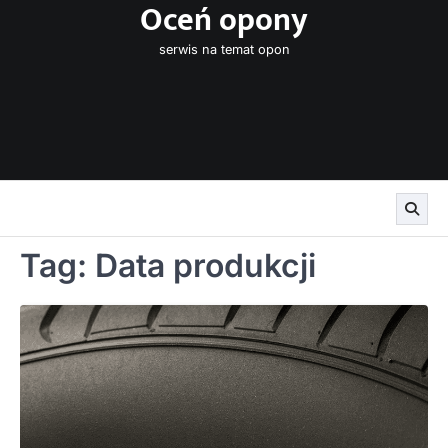
Oceń opony
Skip
to
serwis na temat opon
content
Tag:
Data produkcji