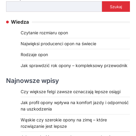
Szukaj
Wiedza
Czytanie rozmiaru opon
Najwięksi producenci opon na świecie
Rodzaje opon
Jak sprawdzić rok opony – kompleksowy przewodnik
Najnowsze wpisy
Czy większe felgi zawsze oznaczają lepsze osiągi
Jak profil opony wpływa na komfort jazdy i odporność
na uszkodzenia
Wąskie czy szerokie opony na zimę – które
rozwiązanie jest lepsze