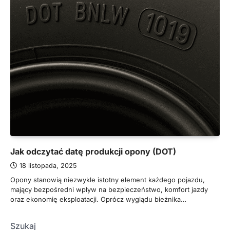
Jak odczytać datę produkcji opony (DOT)
18 listopada, 2025
Opony stanowią niezwykle istotny element każdego pojazdu,
mający bezpośredni wpływ na bezpieczeństwo, komfort jazdy
oraz ekonomię eksploatacji. Oprócz wyglądu bieżnika…
Szukaj