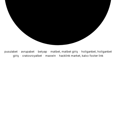
pusulabet
·
avrupabet
·
betyap
·
matbet, matbet giriş
·
holiganbet, holiganbet
giriş
·
cratosroyalbet
·
maxwin
·
hacklink market, kalıcı footer link