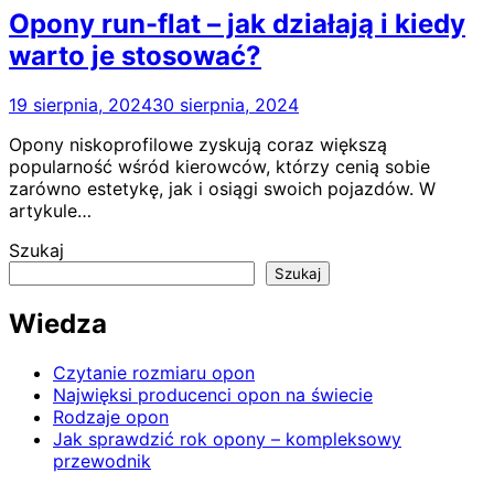
Opony run-flat – jak działają i kiedy
warto je stosować?
19 sierpnia, 2024
30 sierpnia, 2024
Opony niskoprofilowe zyskują coraz większą
popularność wśród kierowców, którzy cenią sobie
zarówno estetykę, jak i osiągi swoich pojazdów. W
artykule…
Szukaj
Szukaj
Wiedza
Czytanie rozmiaru opon
Najwięksi producenci opon na świecie
Rodzaje opon
Jak sprawdzić rok opony – kompleksowy
przewodnik