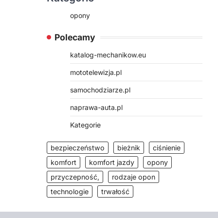
opony
Polecamy
katalog-mechanikow.eu
mototelewizja.pl
samochodziarze.pl
naprawa-auta.pl
Kategorie
bezpieczeństwo
bieżnik
ciśnienie
komfort
komfort jazdy
opony
przyczepność,
rodzaje opon
technologie
trwałość