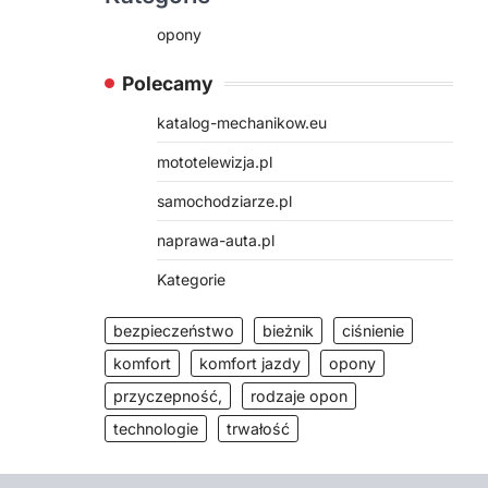
opony
Polecamy
katalog-mechanikow.eu
mototelewizja.pl
samochodziarze.pl
naprawa-auta.pl
Kategorie
bezpieczeństwo
bieżnik
ciśnienie
komfort
komfort jazdy
opony
przyczepność,
rodzaje opon
technologie
trwałość